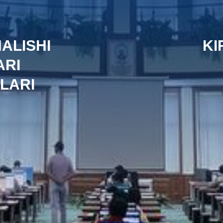
ALISHI
KI
ARI
ARI ​