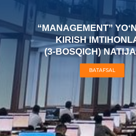
“MANAGEMENT” YOʻN
KIRISH IMTIHONL
(3-BOSQICH) NATIJAL
BATAFSAL