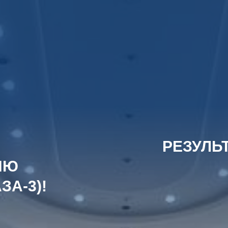
РЕЗУЛЬ
ИЮ
А-3)!