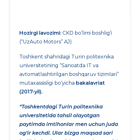
Hozirgi lavozimi:
CKD bo’limi boshlig’i
(“UzAuto Motors” AJ)
Toshkent shahridagi Turin politexnika
universitetining “Sanoatda IT va
avtomatlashtirilgan boshqaruv tizimlari”
mutaxassisligi bo‘yicha
bakalavriat
(2017-yil).
“Toshkentdagi Turin politexnika
universitetida tahsil olayotgan
paytimda imtihonlar men uchun juda
og‘ir kechdi. Ular bizga maqsad sari