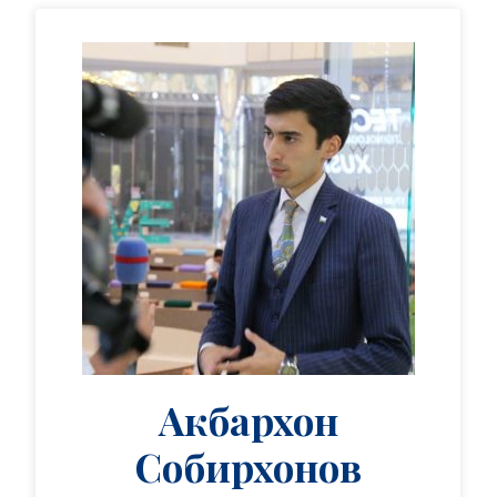
Акбархон
Собирхонов