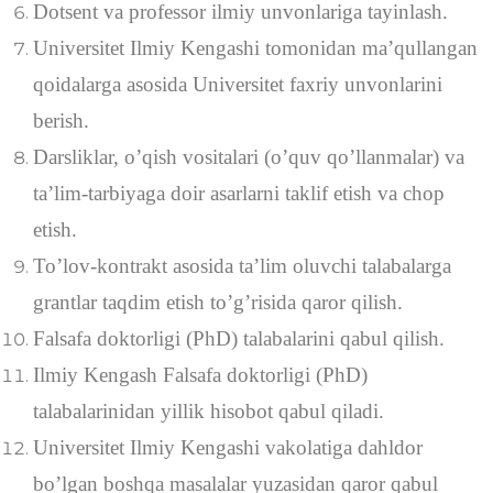
Dotsent va professor ilmiy unvonlariga tayinlash.
Universitet Ilmiy Kengashi tomonidan ma’qullangan
qoidalarga asosida Universitet faxriy unvonlarini
berish.
Darsliklar, o’qish vositalari (o’quv qo’llanmalar) va
ta’lim-tarbiyaga doir asarlarni taklif etish va chop
etish.
To’lov-kontrakt asosida ta’lim oluvchi talabalarga
grantlar taqdim etish to’g’risida qaror qilish.
Falsafa doktorligi (PhD) talabalarini qabul qilish.
Ilmiy Kengash Falsafa doktorligi (PhD)
talabalarinidan yillik hisobot qabul qiladi.
Universitet Ilmiy Kengashi vakolatiga dahldor
bo’lgan boshqa masalalar yuzasidan qaror qabul