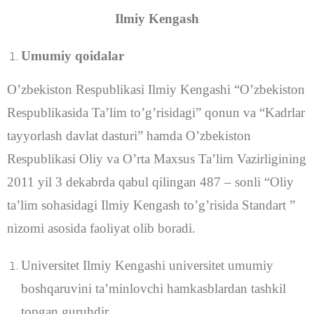
Ilmiy Kengash
Umumiy qoidalar
O’zbekiston Respublikasi Ilmiy Kengashi “O’zbekiston
Respublikasida Ta’lim to’g’risidagi” qonun va “Kadrlar
tayyorlash davlat dasturi” hamda O’zbekiston
Respublikasi Oliy va O’rta Maxsus Ta’lim Vazirligining
2011 yil 3 dekabrda qabul qilingan 487 – sonli “Oliy
ta’lim sohasidagi Ilmiy Kengash to’g’risida Standart ”
nizomi asosida faoliyat olib boradi.
Universitet Ilmiy Kengashi universitet umumiy
boshqaruvini ta’minlovchi hamkasblardan tashkil
topgan guruhdir.