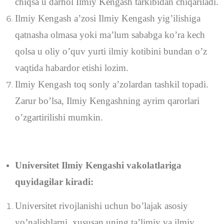
chiqsa u darhol Ilmiy Kengash tarkibidan chiqariladi.
Ilmiy Kengash a’zosi Ilmiy Kengash yig’ilishiga
qatnasha olmasa yoki ma’lum sababga ko’ra kech
qolsa u oliy o’quv yurti ilmiy kotibini bundan o’z
vaqtida habardor etishi lozim.
Ilmiy Kengash toq sonly a’zolardan tashkil topadi.
Zarur bo’lsa, Ilmiy Kengashning ayrim qarorlari
o’zgartirilishi mumkin.
Universitet Ilmiy Kengashi vakolatlariga
quyidagilar kiradi:
Universitet rivojlanishi uchun bo’lajak asosiy
yo’nalishlarni, xususan uning ta’limiy va ilmiy