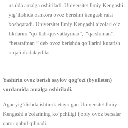
usulda amalga oshiriladi. Universitet Ilmiy Kengashi
yig’ilishida oshkora ovoz berishni kengash raisi
boshqaradi. Universitet Ilmiy Kengashi a’zolari o’z
fikrlarini “qo’llab-quvvatlayman”, “qarshiman”,
“betarafman ” deb ovoz berishda qo’llarini kutarish
orqali ifodalaydilar.
Yashirin ovoz berish saylov qog’ozi (byulleten)
yordamida amalga oshiriladi.
Agar yig’ilishda ishtirok etayotgan Universitet Ilmiy
Kengashi a’zolarining ko’pchiligi ijobiy ovoz bersalar
qaror qabul qilinadi.