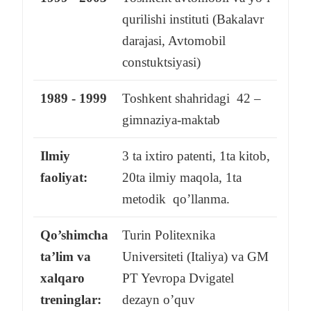
qurilishi instituti (Bakalavr
darajasi, Avtomobil
constuktsiyasi)
1989 - 1999
Toshkent shahridagi 42 –
gimnaziya-maktab
Ilmiy
3 ta ixtiro patenti, 1ta kitob,
faoliyat:
20ta ilmiy maqola, 1ta
metodik qo’llanma.
Qo’shimcha
Turin Politexnika
ta’lim va
Universiteti (Italiya) va GM
xalqaro
PT Yevropa Dvigatel
treninglar:
dezayn o’quv