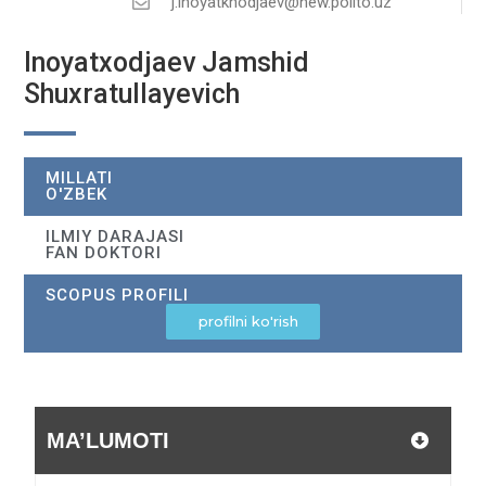
j.inoyatkhodjaev@new.polito.uz
Inoyatxodjaev Jamshid
Shuxratullayevich
MILLATI
O'ZBEK
ILMIY DARAJASI
FAN DOKTORI
SCOPUS PROFILI
profilni ko'rish
MA’LUMOTI