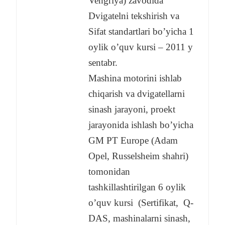
Vengriya) zavodida
Dvigatelni tekshirish va
Sifat standartlari bo’yicha 1
oylik o’quv kursi – 2011 y
sentabr.
Mashina motorini ishlab
chiqarish va dvigatellarni
sinash jarayoni, proekt
jarayonida ishlash bo’yicha
GM PT Europe (Adam
Opel, Russelsheim shahri)
tomonidan
tashkillashtirilgan 6 oylik
o’quv kursi (Sertifikat, Q-
DAS, mashinalarni sinash,