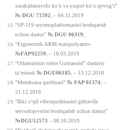
xarakatlanuvchi koʻz va yuqori koʻz qovog‘i”
№ DGU 71592
; – 04.11.2019
“SP-119 seysmoplatformasini boshqarish
uchun dastur”
№ DGU 06319
;
“Ergonomik ARM manipulyator»
№FAP92259
; – 18.03.2019
“Odamsimon robot Gumanoid” dasturiy
ta’minoti
№ DGU06185
; – 13.12.2018
“Membrana qurilmasi”
№ FAP 01374
; –
21.12.2016
“Ikki o‘qli vibroqurilmasini gidravlik
servodrayverini boshqarish uchun dastur”
№DGU12573
– 08.10.2019