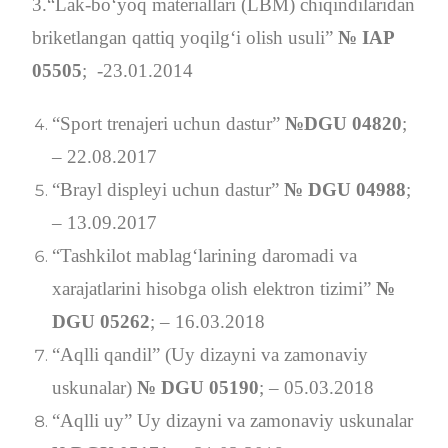
3.“Lak-boʻyoq materiallari (LBM) chiqindilaridan
briketlangan qattiq yoqilg‘i olish usuli”
№ IAP
05505
; -23.01.2014
“Sport trenajeri uchun dastur”
№DGU 04820
;
– 22.08.2017
“Brayl displeyi uchun dastur”
№ DGU 04988
;
– 13.09.2017
“Tashkilot mablag‘larining daromadi va
xarajatlarini hisobga olish elektron tizimi”
№
DGU 05262
; – 16.03.2018
“Aqlli qandil” (Uy dizayni va zamonaviy
uskunalar)
№ DGU 05190
; – 05.03.2018
“Aqlli uy” Uy dizayni va zamonaviy uskunalar