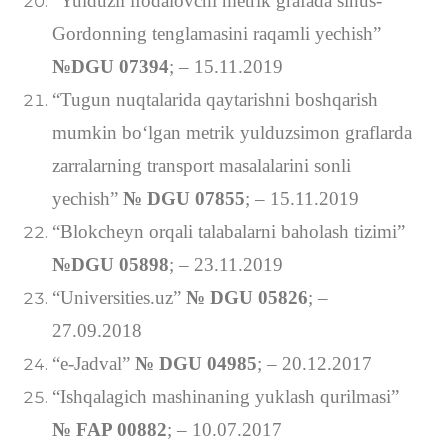
“Yulduzli ifodalovchi metrik grafada sinus-
Gordonning tenglamasini raqamli yechish”
№DGU 07394
; – 15.11.2019
“Tugun nuqtalarida qaytarishni boshqarish
mumkin bo‘lgan metrik yulduzsimon graflarda
zarralarning transport masalalarini sonli
yechish”
№ DGU 07855
; – 15.11.2019
“Blokcheyn orqali talabalarni baholash tizimi”
№DGU 05898
; – 23.11.2019
“Universities.uz”
№ DGU 05826
; –
27.09.2018
“e-Jadval”
№ DGU 04985
; – 20.12.2017
“Ishqalagich mashinaning yuklash qurilmasi”
№ FAP 00882
; – 10.07.2017