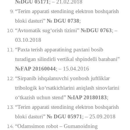
№DGU 05171
; – 21.02.2018
“Terim apparati stendining elektron boshqarish
bloki dasturi”
№ DGU 0738
;
“Avtomatik sug‘orish tizimi”
№DGU 0763
; –
03.10.2018
“Paxta terish apparatining paxtani bosib
turadigan silindirli vertikal shpindelli barabani”
№FAP 20160044
; – 15.04.2016
“Sirpanib ishqalanuvchi yonbosh juftliklar
tribologik ko‘rsatkichlarini aniqlash sinovlarini
o‘tkazish uchun stend”
№IAP 20180183
;
“Terim apparati stendining elektron boshqarish
bloki dasturi”
№ DGU 05971
; – 25.09.2018
“Odamsimon robot – Gumanoidning