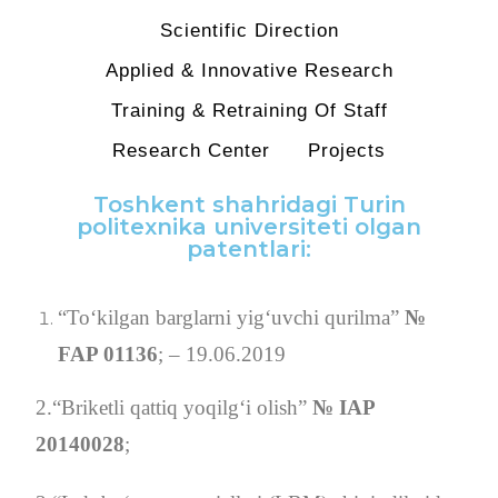
Scientific Direction
Applied & Innovative Research
Training & Retraining Of Staff
Research Center
Projects
Toshkent shahridagi Turin
politexnika universiteti olgan
patentlari:
“To‘kilgan barglarni yig‘uvchi qurilma”
№
FAP 01136
; – 19.06.2019
2.“Briketli qattiq yoqilg‘i olish”
№ IAP
20140028
;