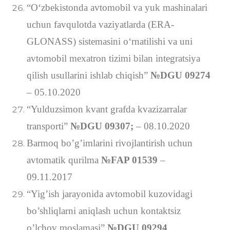
“Oʻzbekistonda avtomobil va yuk mashinalari
uchun favqulotda vaziyatlarda (ERA-
GLONASS) sistemasini oʻrnatilishi va uni
avtomobil mexatron tizimi bilan integratsiya
qilish usullarini ishlab chiqish”
№DGU 09274
– 05.10.2020
“Yulduzsimon kvant grafda kvazizarralar
transporti”
№DGU 09307;
– 08.10.2020
Barmoq bo’g’imlarini rivojlantirish uchun
avtomatik qurilma
№FAP 01539
–
09.11.2017
“Yig’ish jarayonida avtomobil kuzovidagi
bo’shliqlarni aniqlash uchun kontaktsiz
o’lchov moslamasi”
№DGU 09294