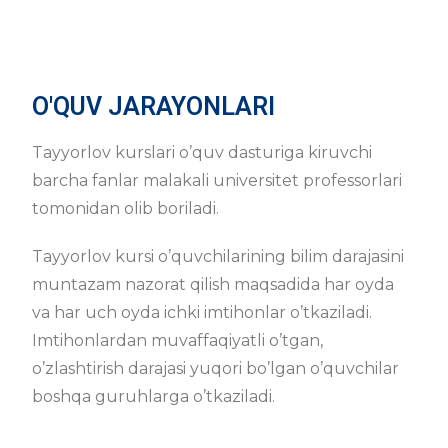
O'QUV JARAYONLARI
Tayyorlov kurslari o’quv dasturiga kiruvchi
barcha fanlar malakali universitet professorlari
tomonidan olib boriladi.
Tayyorlov kursi o’quvchilarining bilim darajasini
muntazam nazorat qilish maqsadida har oyda
va har uch oyda ichki imtihonlar o’tkaziladi.
Imtihonlardan muvaffaqiyatli o’tgan,
o’zlashtirish darajasi yuqori bo’lgan o’quvchilar
boshqa guruhlarga o’tkaziladi.