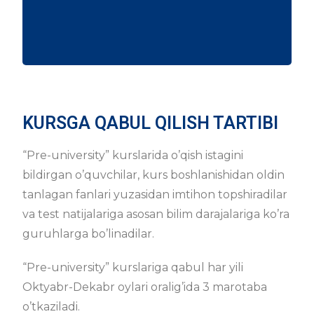
KURSGA QABUL QILISH TARTIBI
“Pre-university” kurslarida o’qish istagini
bildirgan o’quvchilar, kurs boshlanishidan oldin
tanlagan fanlari yuzasidan imtihon topshiradilar
va test natijalariga asosan bilim darajalariga ko’ra
guruhlarga bo’linadilar.
“Pre-university” kurslariga qabul har yili
Oktyabr-Dekabr oylari oralig’ida 3 marotaba
o’tkaziladi.