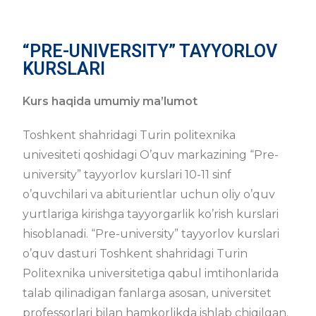
“PRE-UNIVERSITY” TAYYORLOV
KURSLARI
Kurs haqida umumiy ma’lumot
Toshkent shahridagi Turin politexnika
univesiteti qoshidagi O’quv markazining “Pre-
university” tayyorlov kurslari 10-11 sinf
o’quvchilari va abiturientlar uchun oliy o’quv
yurtlariga kirishga tayyorgarlik ko’rish kurslari
hisoblanadi. “Pre-university” tayyorlov kurslari
o’quv dasturi Toshkent shahridagi Turin
Politexnika universitetiga qabul imtihonlarida
talab qilinadigan fanlarga asosan, universitet
professorlari bilan hamkorlikda ishlab chiqilgan.