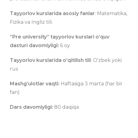
Tayyorlov kurslarida asosiy fanlar
: Matematika,
Fizika va Ingliz tili.
“Pre university” tayyorlov kurslari o’quv
dasturi davomiyligi:
6 oy.
Tayyorlov kurslarida o’qitilish tili
: O’zbek yoki
rus
Mashg’ulotlar vaqti:
Haftasiga 3 marta (har bir
fan)
Dars davomiyligi:
80 daqiqa