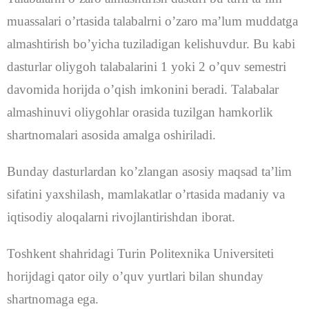
muassalari o’rtasida talabalrni o’zaro ma’lum muddatga
almashtirish bo’yicha tuziladigan kelishuvdur. Bu kabi
dasturlar oliygoh talabalarini 1 yoki 2 o’quv semestri
davomida horijda o’qish imkonini beradi. Talabalar
almashinuvi oliygohlar orasida tuzilgan hamkorlik
shartnomalari asosida amalga oshiriladi.
Bunday dasturlardan ko’zlangan asosiy maqsad ta’lim
sifatini yaxshilash, mamlakatlar o’rtasida madaniy va
iqtisodiy aloqalarni rivojlantirishdan iborat.
Toshkent shahridagi Turin Politexnika Universiteti
horijdagi qator oily o’quv yurtlari bilan shunday
shartnomaga ega.