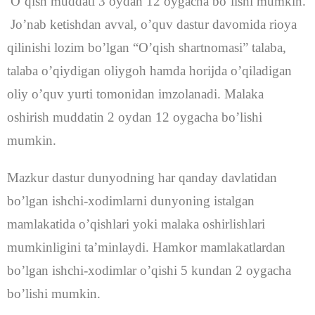
O’qish muddati 3 oydan 12 oygacha bo’lishi mumkin.
Jo’nab ketishdan avval, o’quv dastur davomida rioya
qilinishi lozim bo’lgan “O’qish shartnomasi” talaba,
talaba o’qiydigan oliygoh hamda horijda o’qiladigan
oliy o’quv yurti tomonidan imzolanadi. Malaka
oshirish muddatin 2 oydan 12 oygacha bo’lishi
mumkin.
Mazkur dastur dunyodning har qanday davlatidan
bo’lgan ishchi-xodimlarni dunyoning istalgan
mamlakatida o’qishlari yoki malaka oshirlishlari
mumkinligini ta’minlaydi. Hamkor mamlakatlardan
bo’lgan ishchi-xodimlar o’qishi 5 kundan 2 oygacha
bo’lishi mumkin.