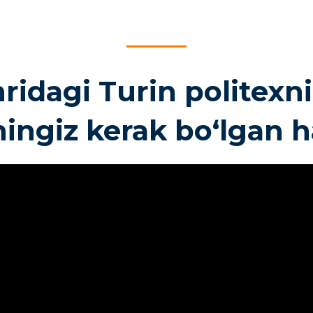
idagi Turin politexni
shingiz kerak boʻlgan