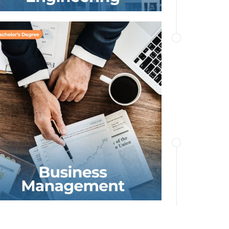
O‘qish davrida talabalar biznes
tushunchasini rivojlantiradilar va
menejment, marketing, korporativ
boshqaruv, moliya, inson resurslari,
biznes kommunikatsiyalari, strategiya
va boshqa fanlar bo‘yicha bilimlariga
ega bo‘lishadi.
BATAFSIL