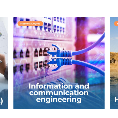
Dastur har qanday zamonaviy aloqa
tizimini loyihalash va boshqarishni,
jumladan sun’iy yo‘ldosh va radio
aloqalari, optik tolali tarmoqlar,
kompyuter tarmoqlari, simsiz tarmoqlar
va ma’lumotlarni qayta ishlash: signallar,
tasvirlar va videolarni o‘rganish uchun
fanlararo yondashuvni qamrab oladi.
BATAFSIL