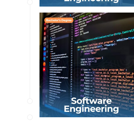
Operatsion tizimlar, dasturlash tillari,
texnika va dasturiy injiniring usullari,
maʼlumotlar bazalarini modellashtirish,
loyihalash va boshqarish tamoyillari va
texnologiyalari boʻyicha chuqur bilimga
ega boʻlgan apparat va dasturiy
taʼminot tizimlarini integratsiyalashni
oʻrgatadi.
BATAFSIL