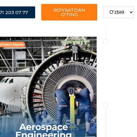
RO'YXATDAN
71 203 07 77
O'TING
Dasturining maqsadi - aerokosmik
mahsulotlarni loyihalash, ishlab chiqarish
va boshqarishga hissa qo‘shadigan
fanlar va mavzular bo‘yicha ko'nikmalar
bilan boyitish, xavfsizlik va ishonchlilik
masalalari bilan shug‘ullanishni
rag‘batlantirish va yanada murakkab
tizimlarni ekologik ta’sirlar va barqaror
rivojlanish kontseptsiyalari bilan bog‘liq
holda boshqarish va tajriba o‘tkazishdir.
BATAFSIL