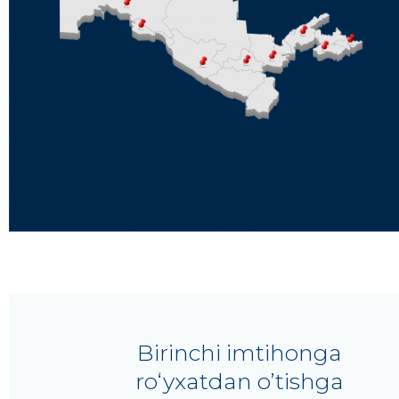
Birinchi imtihonga
roʻyxatdan o’tishga