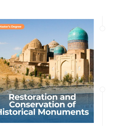
Dastur nazariy va amaliy nuqtai
nazardan madaniy meros obyektlariga
ekologik xavfni baholash va
kamaytirishning murakkab
muammolariga fanlararo yondashuvni
o‘z ichiga oladi.
BATAFSIL