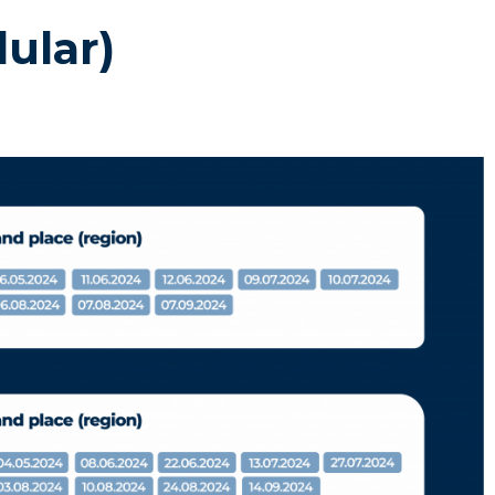
dular)