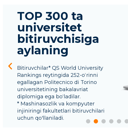
TOP 300 ta
universitet
bitiruvchisiga
aylaning
Bitiruvchilar* QS World University
Rankings reytingida 252-oʻrinni
egallagan Politecnico di Torino
universitetining bakalavriat
diplomiga ega boʻladilar.
* Mashinasozlik va kompyuter
injiniringi fakultetlari bitiruvchilari
uchun qo'llaniladi.