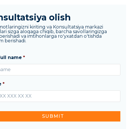
sultatsiya olish
lqaro
otlaringizni kiriting va Konsultatsiya markazi
ari sizga aloqaga chiqib, barcha savollaringizga
berishadi va imtihonlarga roʻyxatdan oʻtishda
taxassis
m berishadi.
'lish
full name
*
koniyati
uvchilarimiz ayni paytda
e
*
at O‘zbekiston, balki
dagi nufuzli korxonalarda
ashmoqda.