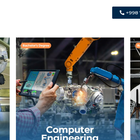
+998 
Operatsion tizimlar, dasturlash tillari,
texnika va dasturiy injiniring usullari,
maʼlumotlar bazalarini modellashtirish,
loyihalash va boshqarish tamoyillari va
texnologiyalari boʻyicha chuqur bilimga
ega boʻlgan apparat va dasturiy
taʼminot tizimlarini integratsiyalashni
oʻrgatadi.
BATAFSIL