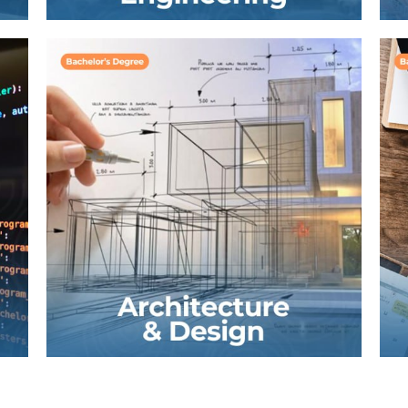
Binolarni loyihalash, loyihalarni tadbiq
etish, boshqarish, geodeziya,
monitoring va texnik xizmat ko'rsatish,
texnik fizika, materialshunoslik, qurilish
muhandisligi, gidravlika, geologiya,
geotexnika, strukturaviy va infratuzilma
muhandisligini o'rgatadi.
BATAFSIL