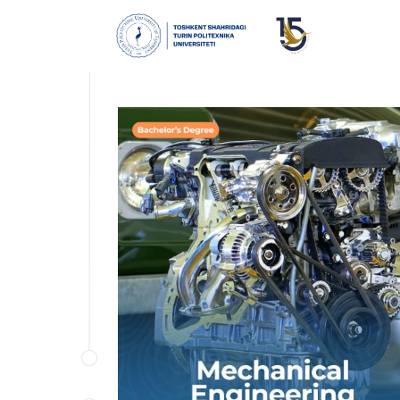
Texnik dizayn, amaliy fizika,
elektrotexnika, materiallar, amaliy
mexanika, suyuqliklar mexanikasi, texnik
sinovdan o‘tkazish va o‘lchovlar,
mashinalarni loyihalash, issiqlik va
suyuqlik mashinalari, ishlab chiqarish
texnologiyalari, sanoat korxonalari va
uskunalari kabi fanlarni o‘rgatadi.
BATAFSIL