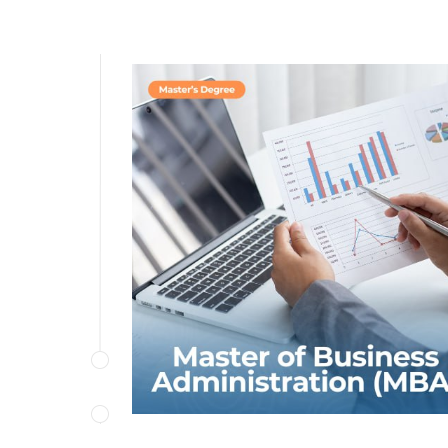
Biznes boshqaruvini o‘rganish orqali siz
tashkilotlarni, jumladan, uning asosiy
resurslari, xodimlari, loyihalari,
shuningdek, kichik biznesni samarali
boshqarishni o‘rganasiz. Muvaffaqiyatli
menejerning muhim fazilatlari bo‘lgan
jamoaviy ish va muloqot qobiliyatingizni
rivojlantirasiz.
BATAFSIL