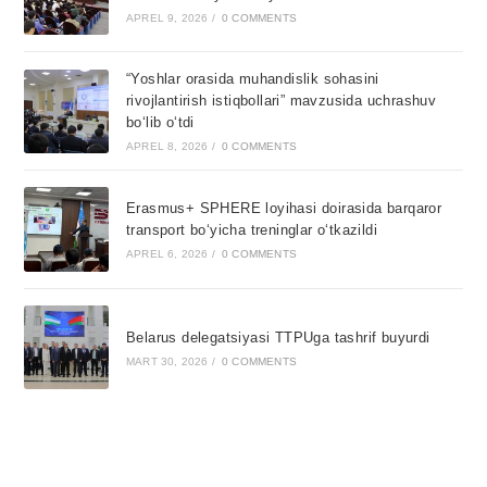
APREL 9, 2026
/
0 COMMENTS
“Yoshlar orasida muhandislik sohasini
rivojlantirish istiqbollari” mavzusida uchrashuv
bo‘lib o‘tdi
APREL 8, 2026
/
0 COMMENTS
Erasmus+ SPHERE loyihasi doirasida barqaror
transport bo‘yicha treninglar o‘tkazildi
APREL 6, 2026
/
0 COMMENTS
Belarus delegatsiyasi TTPUga tashrif buyurdi
MART 30, 2026
/
0 COMMENTS