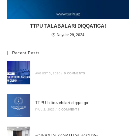
TTPU TALABALARI DIQQATIGA!
Noyabr 29, 2024
Recent Posts
AVGUST 5, 2026
/
0 COMMENTS
TTPU bitiruvchilari diqqatiga!
IYUL 2, 2026
/
0 COMMENTS
«OIV/OITS KASALLIGI HAQIDA»,