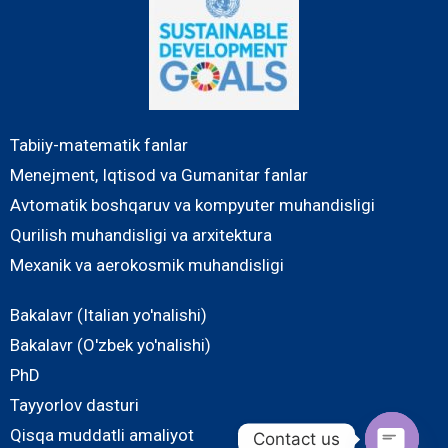
Tabiiy-matematik fanlar
Menejment, Iqtisod va Gumanitar fanlar
Avtomatik boshqaruv va kompyuter muhandisligi
Qurilish muhandisligi va arxitektura
Mexanik va aerokosmik muhandisligi
Bakalavr (Italian yo'nalishi)
Bakalavr (O'zbek yo'nalishi)
PhD
Tayyorlov dasturi
Qisqa muddatli amaliyot
Contact us