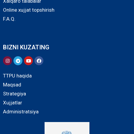
Xalqaro talabalar
Online xujjat topshirish
F.A.Q.
BIZNI KUZATING
TTPU haqida
Maqsad
Strategiya
Xujjatlar
Administratsiya