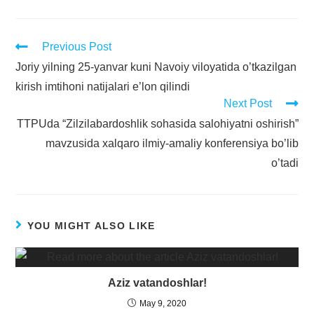
Previous Post
Joriy yilning 25-yanvar kuni Navoiy viloyatida o’tkazilgan
kirish imtihoni natijalari e’lon qilindi
Next Post
TTPUda “Zilzilabardoshlik sohasida salohiyatni oshirish”
mavzusida xalqaro ilmiy-amaliy konferensiya bo’lib
o’tadi
YOU MIGHT ALSO LIKE
Aziz vatandoshlar!
May 9, 2020