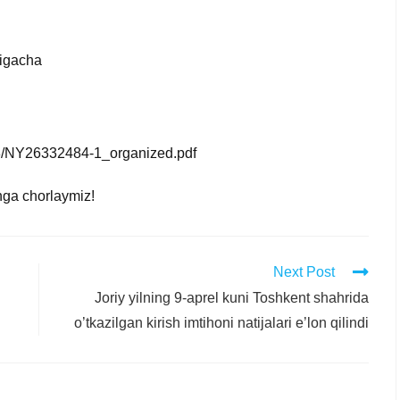
ligacha
/03/NY26332484-1_organized.pdf
shga chorlaymiz!
Next Post
Joriy yilning 9-aprel kuni Toshkent shahrida
o’tkazilgan kirish imtihoni natijalari e’lon qilindi