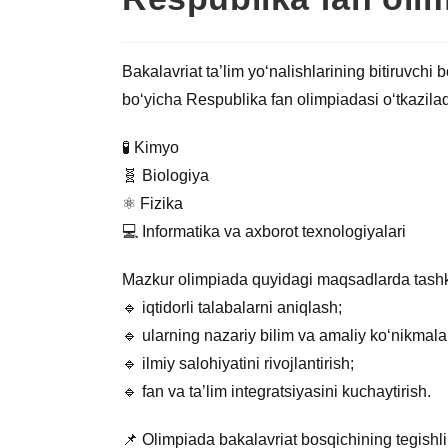
Bakalavriat ta’lim yo‘nalishlarining bitiruvchi 
bo‘yicha Respublika fan olimpiadasi o‘tkazilad
🧪 Kimyo
🧬 Biologiya
⚛️ Fizika
💻 Informatika va axborot texnologiyalari
Mazkur olimpiada quyidagi maqsadlarda tashk
🔹 iqtidorli talabalarni aniqlash;
🔹 ularning nazariy bilim va amaliy ko‘nikmala
🔹 ilmiy salohiyatini rivojlantirish;
🔹 fan va ta’lim integratsiyasini kuchaytirish.
📌 Olimpiada bakalavriat bosqichining tegishli t