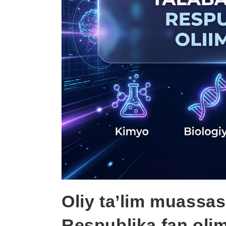
Oliy ta’lim muassas
Respublika fan oli