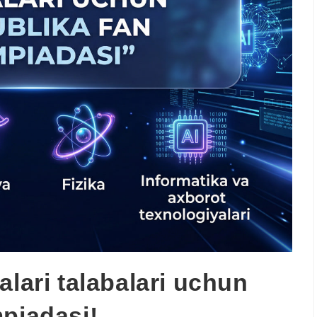
alari talabalari uchun
mpiadasi!