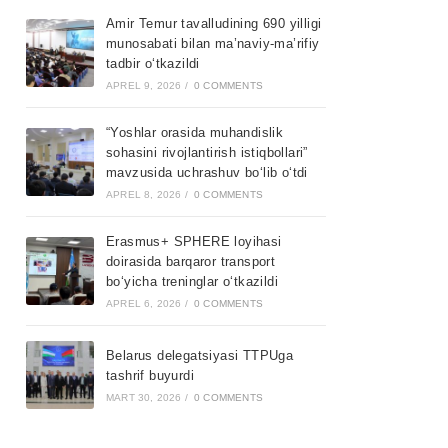
Amir Temur tavalludining 690 yilligi
munosabati bilan ma’naviy-ma’rifiy
tadbir o‘tkazildi
APREL 9, 2026
/
0 COMMENTS
“Yoshlar orasida muhandislik
sohasini rivojlantirish istiqbollari”
mavzusida uchrashuv bo‘lib o‘tdi
APREL 8, 2026
/
0 COMMENTS
Erasmus+ SPHERE loyihasi
doirasida barqaror transport
bo‘yicha treninglar o‘tkazildi
APREL 6, 2026
/
0 COMMENTS
Belarus delegatsiyasi TTPUga
tashrif buyurdi
MART 30, 2026
/
0 COMMENTS