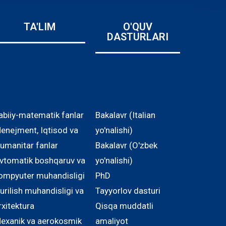
TA'LIM
O'QUV
DASTURLARI
abiiy-matematik fanlar
Bakalavr (Italian
enejment, Iqtisod va
yo'nalishi)
umanitar fanlar
Bakalavr (O'zbek
vtomatik boshqaruv va
yo'nalishi)
ompyuter muhandisligi
PhD
urilish muhandisligi va
Tayyorlov dasturi
rxitektura
Qisqa muddatli
exanik va aerokosmik
amaliyot