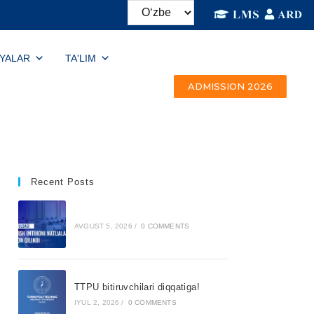
IYALAR
TA'LIM
ADMISSION 2026
Recent Posts
AVGUST 5, 2026
/
0 COMMENTS
TTPU bitiruvchilari diqqatiga!
IYUL 2, 2026
/
0 COMMENTS