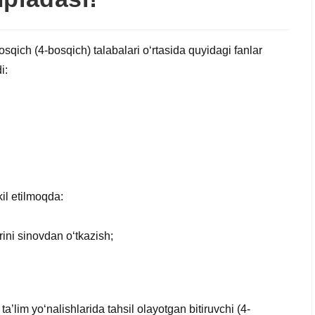
bosqich (4-bosqich) talabalari o‘rtasida quyidagi fanlar
i:
il etilmoqda:
rini sinovdan o‘tkazish;
a’lim yo‘nalishlarida tahsil olayotgan bitiruvchi (4-