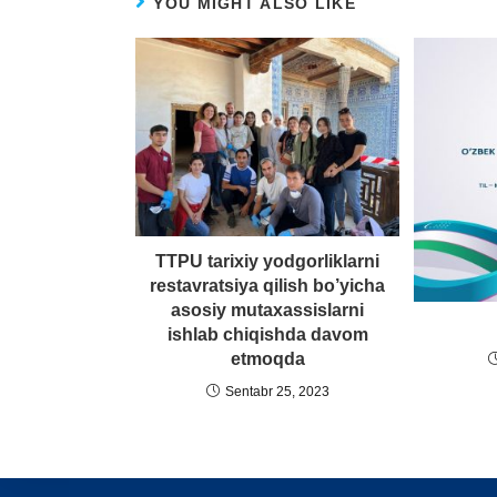
YOU MIGHT ALSO LIKE
TTPU tarixiy yodgorliklarni
restavratsiya qilish bo’yicha
asosiy mutaxassislarni
ishlab chiqishda davom
etmoqda
Sentabr 25, 2023