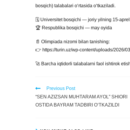
bosqich) talabalari o‘rtasida o‘tkaziladi.
🗓 Universitet bosqichi — joriy yilning 15-apre
🏆 Respublika bosqichi — may oyida
📄 Olimpiada nizomi bilan tanishing:
👉 https://turin.uz/wp-content/uploads/2026
🚀 Barcha iqtidorli talabalarni faol ishtirok eti
Previous Post
“SEN AZIZSAN MUHTARAM AYOL” SHIORI
OSTIDA BAYRAM TADBIRI O‘TKAZILDI