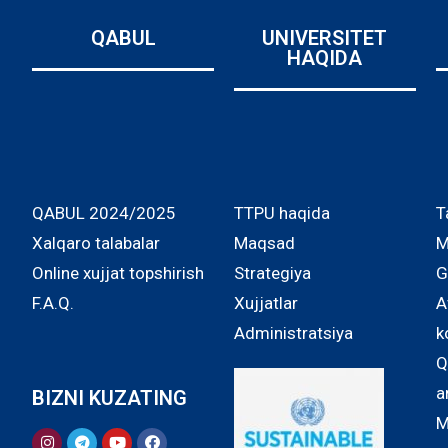
QABUL
UNIVERSITET
HAQIDA
QABUL 2024/2025
TTPU haqida
T
Xalqaro talabalar
Maqsad
M
Online xujjat topshirish
Strategiya
G
F.A.Q.
Xujjatlar
A
Administratsiya
k
Q
a
BIZNI KUZATING
M