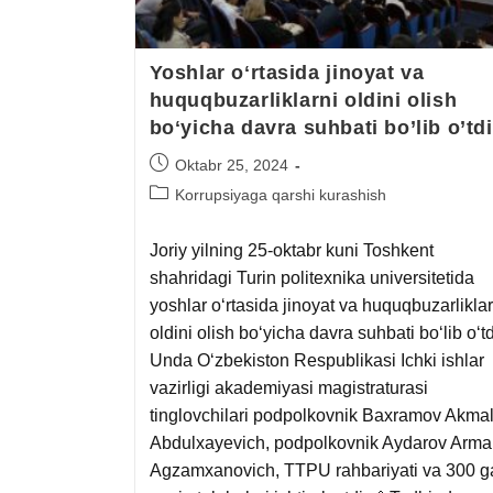
Yoshlar oʻrtasida jinoyat va
huquqbuzarliklarni oldini olish
boʻyicha davra suhbati bo’lib o’tdi
Oktabr 25, 2024
Korrupsiyaga qarshi kurashish
Joriy yilning 25-oktabr kuni Toshkent
shahridagi Turin politexnika universitetida
yoshlar oʻrtasida jinoyat va huquqbuzarliklar
oldini olish boʻyicha davra suhbati boʻlib oʻtd
Unda Oʻzbekiston Respublikasi Ichki ishlar
vazirligi akademiyasi magistraturasi
tinglovchilari podpolkovnik Baxramov Akma
Abdulxayevich, podpolkovnik Aydarov Arma
Agzamxanovich, TTPU rahbariyati va 300 g