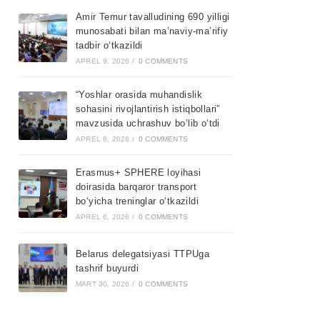
Amir Temur tavalludining 690 yilligi
munosabati bilan ma’naviy-ma’rifiy
tadbir o‘tkazildi
APREL 9, 2026
/
0 COMMENTS
“Yoshlar orasida muhandislik
sohasini rivojlantirish istiqbollari”
mavzusida uchrashuv bo‘lib o‘tdi
APREL 8, 2026
/
0 COMMENTS
Erasmus+ SPHERE loyihasi
doirasida barqaror transport
bo‘yicha treninglar o‘tkazildi
APREL 6, 2026
/
0 COMMENTS
Belarus delegatsiyasi TTPUga
tashrif buyurdi
MART 30, 2026
/
0 COMMENTS