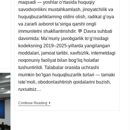
maqsadi — yoshlar o‘rtasida huquqiy
savodxonlikni mustahkamlash, jinoyatchilik va
huquqbuzarliklarning oldini olish, radikal g‘oya
va zararli axborot ta’siriga qarshi ongli
immunitetni shakllantirishdir. 💬 Davra suhbati
davomida: Ma’muriy javobgarlik to‘g‘risidagi
kodeksning 2019–2025-yillarda yangilangan
moddalari, jamoat tartibi, xavfsizlik, internetdagi
noqonuniy faoliyat bilan bog‘liq holatlar
tushuntirildi. Talabalar orasida uchrashi
mumkin bo‘lgan huquqbuzarlik turlari — tamaki
iste’moli, obodonlashtirish qoidalarini buzish,
ruxsatsiz…
Continue Reading