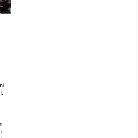
ni
i.
l
n
a