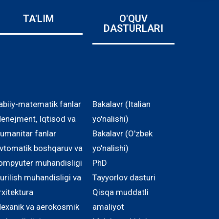
TA'LIM
O'QUV
DASTURLARI
abiiy-matematik fanlar
Bakalavr (Italian
enejment, Iqtisod va
yo'nalishi)
umanitar fanlar
Bakalavr (O'zbek
vtomatik boshqaruv va
yo'nalishi)
ompyuter muhandisligi
PhD
urilish muhandisligi va
Tayyorlov dasturi
rxitektura
Qisqa muddatli
exanik va aerokosmik
amaliyot