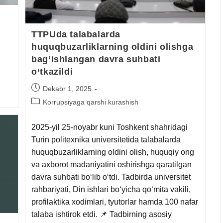
TTPUda talabalarda
huquqbuzarliklarning oldini olishga
bag‘ishlangan davra suhbati
o‘tkazildi
Dekabr 1, 2025
Korrupsiyaga qarshi kurashish
2025-yil 25-noyabr kuni Toshkent shahridagi
Turin politexnika universitetida talabalarda
huquqbuzarliklarning oldini olish, huquqiy ong
va axborot madaniyatini oshirishga qaratilgan
davra suhbati bo‘lib o‘tdi. Tadbirda universitet
rahbariyati, Din ishlari bo‘yicha qo‘mita vakili,
profilaktika xodimlari, tyutorlar hamda 100 nafar
talaba ishtirok etdi. 📌 Tadbirning asosiy