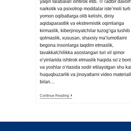
yaqin talabalari ishtirok etdi. 💠Tadbir davo
narkotik va psixotrop moddalar isteʼmoli turli
yomon oqibatlarga olib kelishi, diniy
aqidaparastlik va ekstremistik oqimlariga
kirmaslik, kiberjinoyatchilar tuzogʻiga tushib
qolmaslik, xususan, shaxsiy maʼlumotlarni
begona insonlarga taqdim etmaslik,
tavakkalchilikka asoslangan turi xil qimor
oʻyinlarida ishtirok etmaslik haqida soʻz bord
va yoshlar oʻrtasida sodir etilayotgan shu ka
huquqbuzarlik va jinoyatlarni video materiall
bilan…
Continue Reading