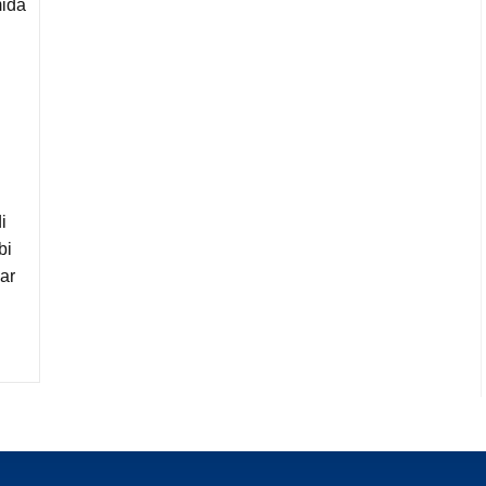
mida
i
bi
ar