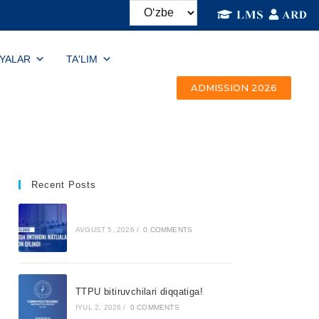
IYALAR
TA'LIM
ADMISSION 2026
Recent Posts
AVGUST 5, 2026
/
0 COMMENTS
TTPU bitiruvchilari diqqatiga!
IYUL 2, 2026
/
0 COMMENTS