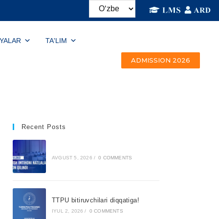
IYALAR
TA'LIM
ADMISSION 2026
Recent Posts
AVGUST 5, 2026
/
0 COMMENTS
TTPU bitiruvchilari diqqatiga!
IYUL 2, 2026
/
0 COMMENTS