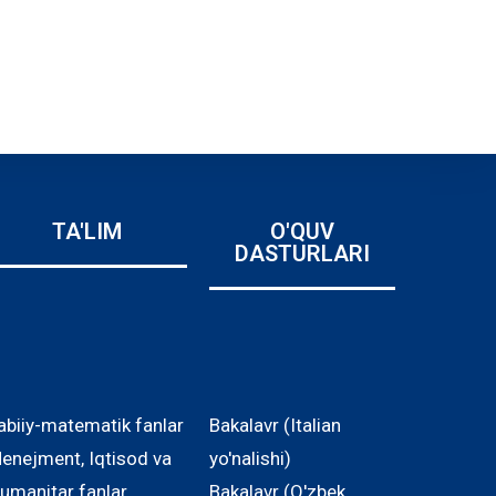
TA'LIM
O'QUV
DASTURLARI
abiiy-matematik fanlar
Bakalavr (Italian
enejment, Iqtisod va
yo'nalishi)
umanitar fanlar
Bakalavr (O'zbek