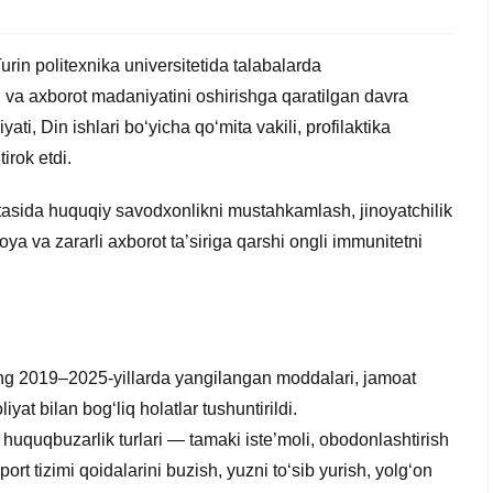
rin politexnika universitetida talabalarda
g va axborot madaniyatini oshirishga qaratilgan davra
yati, Din ishlari bo‘yicha qo‘mita vakili, profilaktika
irok etdi.
tasida huquqiy savodxonlikni mustahkamlash, jinoyatchilik
oya va zararli axborot ta’siriga qarshi ongli immunitetni
ing 2019–2025-yillarda yangilangan moddalari, jamoat
liyat bilan bog‘liq holatlar tushuntirildi.
huquqbuzarlik turlari — tamaki iste’moli, obodonlashtirish
sport tizimi qoidalarini buzish, yuzni to‘sib yurish, yolg‘on