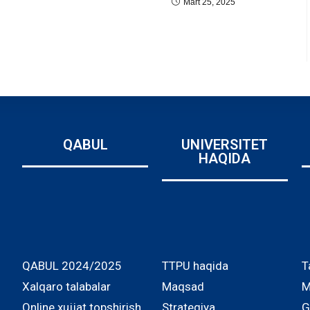
Mart 25, 2025
QABUL
UNIVERSITET
HAQIDA
QABUL 2024/2025
TTPU haqida
T
Xalqaro talabalar
Maqsad
M
Online xujjat topshirish
Strategiya
G