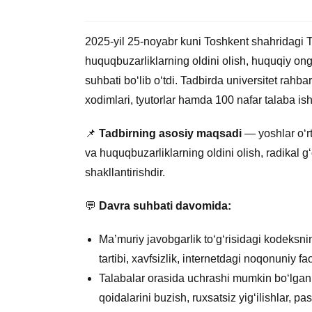
2025-yil 25-noyabr kuni Toshkent shahridagi Tu
huquqbuzarliklarning oldini olish, huquqiy on
suhbati bo‘lib o‘tdi. Tadbirda universitet rahbari
xodimlari, tyutorlar hamda 100 nafar talaba isht
📌
Tadbirning asosiy maqsadi
— yoshlar o‘r
va huquqbuzarliklarning oldini olish, radikal g‘
shakllantirishdir.
💬
Davra suhbati davomida:
Ma’muriy javobgarlik to‘g‘risidagi kodeksn
tartibi, xavfsizlik, internetdagi noqonuniy fao
Talabalar orasida uchrashi mumkin bo‘lgan 
qoidalarini buzish, ruxsatsiz yig‘ilishlar, pa