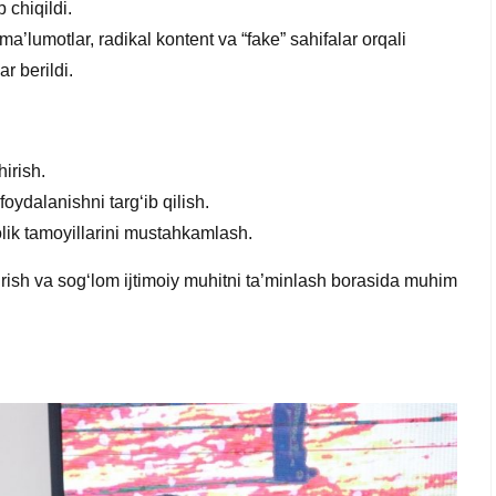
 chiqildi.
ma’lumotlar, radikal kontent va “fake” sahifalar orqali
r berildi.
irish.
ydalanishni targ‘ib qilish.
rolik tamoyillarini mustahkamlash.
irish va sog‘lom ijtimoiy muhitni ta’minlash borasida muhim