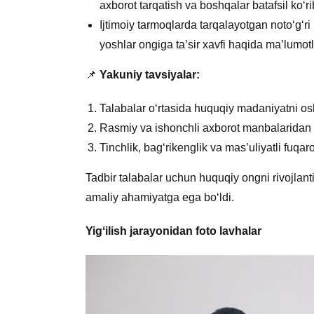
axborot tarqatish va boshqalar batafsil ko‘rib
Ijtimoiy tarmoqlarda tarqalayotgan noto‘g‘ri 
yoshlar ongiga ta’sir xavfi haqida ma’lumotla
📌
Yakuniy tavsiyalar:
Talabalar o‘rtasida huquqiy madaniyatni osh
Rasmiy va ishonchli axborot manbalaridan fo
Tinchlik, bag‘rikenglik va mas’uliyatli fuqa
Tadbir talabalar uchun huquqiy ongni rivojlant
amaliy ahamiyatga ega bo‘ldi.
Yigʻilish jarayonidan foto lavhalar