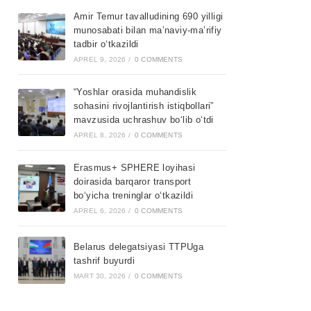
Amir Temur tavalludining 690 yilligi
munosabati bilan ma’naviy-ma’rifiy
tadbir o‘tkazildi
APREL 9, 2026
/
0 COMMENTS
“Yoshlar orasida muhandislik
sohasini rivojlantirish istiqbollari”
mavzusida uchrashuv bo‘lib o‘tdi
APREL 8, 2026
/
0 COMMENTS
Erasmus+ SPHERE loyihasi
doirasida barqaror transport
bo‘yicha treninglar o‘tkazildi
APREL 6, 2026
/
0 COMMENTS
Belarus delegatsiyasi TTPUga
tashrif buyurdi
MART 30, 2026
/
0 COMMENTS