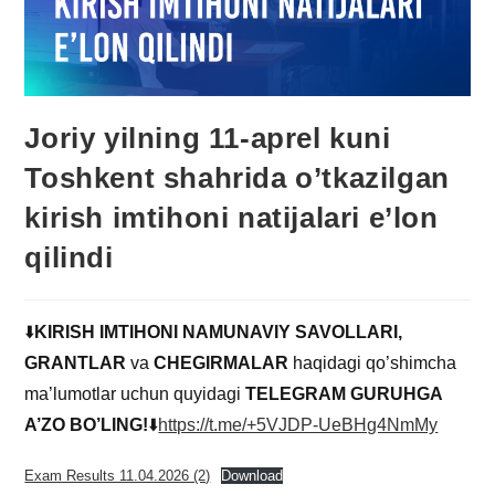
Joriy yilning 11-aprel kuni
Toshkent shahrida o’tkazilgan
kirish imtihoni natijalari e’lon
qilindi
⬇️
KIRISH IMTIHONI NAMUNAVIY SAVOLLARI,
GRANTLAR
va
CHEGIRMALAR
haqidagi qo’shimcha
ma’lumotlar uchun quyidagi
TELEGRAM GURUHGA
A’ZO BO’LING!
⬇️
https://t.me/+5VJDP-UeBHg4NmMy
Exam Results 11.04.2026 (2)
Download