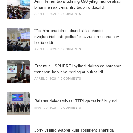
Amir Temur tavalludining 690 yilligi munosabati
bilan ma’naviy-ma’rifiy tadbir o‘tkazildi
APREL 9, 2026
/
0 COMMENTS
“Yoshlar orasida muhandislik sohasini
rivojlantirish istiqbollari” mavzusida uchrashuv
bo‘lib o‘tdi
APREL 8, 2026
/
0 COMMENTS
Erasmus+ SPHERE loyihasi doirasida barqaror
transport bo‘yicha treninglar o‘tkazildi
APREL 6, 2026
/
0 COMMENTS
Belarus delegatsiyasi TTPUga tashrif buyurdi
MART 30, 2026
/
0 COMMENTS
Joriy yilning 9-aprel kuni Toshkent shahrida