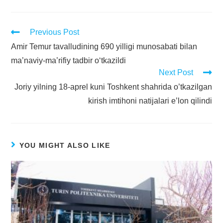
Previous Post
Amir Temur tavalludining 690 yilligi munosabati bilan
ma’naviy-ma’rifiy tadbir o‘tkazildi
Next Post
Joriy yilning 18-aprel kuni Toshkent shahrida o’tkazilgan
kirish imtihoni natijalari e’lon qilindi
YOU MIGHT ALSO LIKE