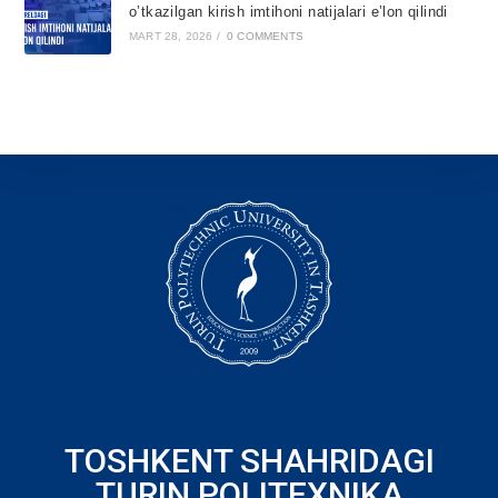
o’tkazilgan kirish imtihoni natijalari e’lon qilindi
MART 28, 2026
/
0 COMMENTS
TOSHKENT SHAHRIDAGI
TURIN POLITEXNIKA