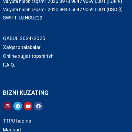
Valyuta hisob raqami: 2020 8978 9047 9069 0001 (EUR €)
Valyuta hisob raqami: 2020 8840 5047 9069 0001 (USD $)
SWIFT: UZHOUZ22
QABUL 2024/2025
Xalqaro talabalar
Online xujjat topshirish
F.A.Q.
BIZNI KUZATING
TTPU haqida
Maqsad