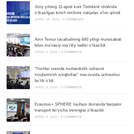
Joriy yilning 11-aprel kuni Toshkent shahrida
o’tkazilgan kirish imtihoni natijalari e’lon qilindi
APREL 28, 2026
/
0 COMMENTS
Amir Temur tavalludining 690 yilligi munosabati
bilan ma’naviy-ma’rifiy tadbir o‘tkazildi
APREL 9, 2026
/
0 COMMENTS
“Yoshlar orasida muhandislik sohasini
rivojlantirish istiqbollari” mavzusida uchrashuv
bo‘lib o‘tdi
APREL 8, 2026
/
0 COMMENTS
Erasmus+ SPHERE loyihasi doirasida barqaror
transport bo‘yicha treninglar o‘tkazildi
APREL 6, 2026
/
0 COMMENTS