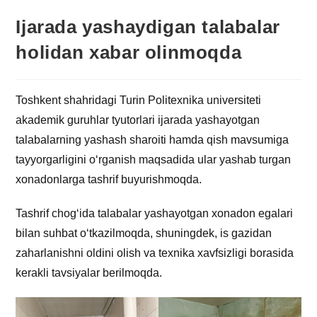
Ijarada yashaydigan talabalar
holidan xabar olinmoqda
Toshkent shahridagi Turin Politexnika universiteti
akademik guruhlar tyutorlari ijarada yashayotgan
talabalarning yashash sharoiti hamda qish mavsumiga
tayyorgarligini o‘rganish maqsadida ular yashab turgan
xonadonlarga tashrif buyurishmoqda.
Tashrif chog‘ida talabalar yashayotgan xonadon egalari
bilan suhbat o‘tkazilmoqda, shuningdek, is gazidan
zaharlanishni oldini olish va texnika xavfsizligi borasida
kerakli tavsiyalar berilmoqda.