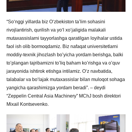
“So‘nggi yillarda biz O‘zbekiston ta’lim sohasini
rivojlantirish, qurilish va yo‘l xo‘jaligida malakali
mutaxassislarni tayyorlashga qaratilgan loyihalar ustida
faol ish olib bormoqdamiz. Biz nafaqat universitetlarni
moddiy-texnik jihozlash bo’yicha yordam berishga, balki
to’plangan tajribamizni to’liq baham ko’rishga va o’quv
jarayonida ishtirok etishga intilamiz. O‘z navbatida,
talabalar va bo‘lajak mutaxassislar bilan muloqot sohaga
yangicha qarashimizga yordam beradi”. – deydi
“Zeppelin Central Asia Machinery” MChJ bosh direktori
Mixail Kontsevenko.