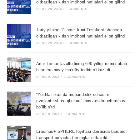
o’tkazilgan kirish imtihoni natijalari e’lon qilindi
APREL 28, 2026
/
0 COMMENTS
Joriy yilning 11-aprel kuni Toshkent shahrida
o’tkazilgan kirish imtihoni natijalari e’lon qilindi
APREL 28, 2026
/
0 COMMENTS
Amir Temur tavalludining 690 yilligi munosabati
bilan ma’naviy-ma’rifiy tadbir o‘tkazildi
APREL 9, 2026
/
0 COMMENTS
“Yoshlar orasida muhandislik sohasini
rivojlantirish istiqbollari” mavzusida uchrashuv
bo‘lib o‘tdi
APREL 8, 2026
/
0 COMMENTS
Erasmus+ SPHERE loyihasi doirasida barqaror
transport bo‘yicha treninglar o‘tkazildi