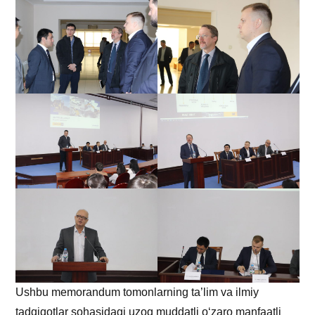
Ushbu memorandum tomonlarning ta’lim va ilmiy
tadqiqotlar sohasidagi uzoq muddatli o‘zaro manfaatli