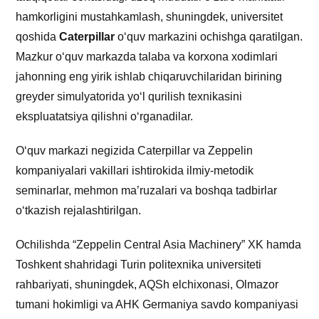
hamkorligini mustahkamlash, shuningdek, universitet
qoshida
Caterpillar
o‘quv markazini ochishga qaratilgan.
Mazkur o‘quv markazda talaba va korxona xodimlari
jahonning eng yirik ishlab chiqaruvchilaridan birining
greyder simulyatorida yo‘l qurilish texnikasini
ekspluatatsiya qilishni o‘rganadilar.
O‘quv markazi negizida Caterpillar va Zeppelin
kompaniyalari vakillari ishtirokida ilmiy-metodik
seminarlar, mehmon ma’ruzalari va boshqa tadbirlar
o‘tkazish rejalashtirilgan.
Ochilishda “Zeppelin Central Asia Machinery” XK hamda
Toshkent shahridagi Turin politexnika universiteti
rahbariyati, shuningdek, AQSh elchixonasi, Olmazor
tumani hokimligi va AHK Germaniya savdo kompaniyasi