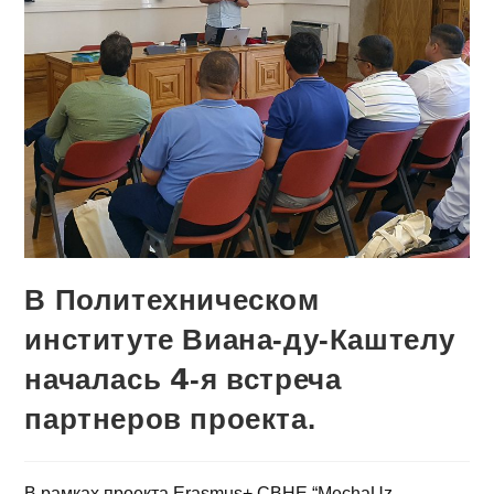
В Политехническом
институте Виана-ду-Каштелу
началась 𝟰-я встреча
партнеров проекта.
В рамках проекта Erasmus+ CBHE “MechaUz –