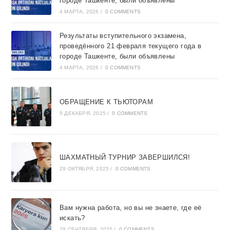
городе Ташкентe, были объявлены
4 МАРТА, 2026
/
0 COMMENTS
Результаты вступительного экзамена,
проведённого 21 февраля текущего года в
городе Ташкентe, были объявлены
4 МАРТА, 2026
/
0 COMMENTS
ОБРАЩЕНИЕ К ТЬЮТОРАМ
5 ДЕКАБРЯ, 2025
/
0 COMMENTS
ШАХМАТНЫЙ ТУРНИР ЗАВЕРШИЛСЯ!
29 ОКТЯБРЯ, 2025
/
0 COMMENTS
Вам нужна работа, но вы не знаете, где её
искать?
29 СЕНТЯБРЯ, 2025
/
0 COMMENTS