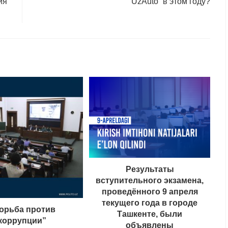
ия
UzAuto” в этом году?
Результаты
вступительного экзамена,
проведённого 9 апреля
текущего года в городе
орьба против
Ташкентe, были
коррупции”
объявлены