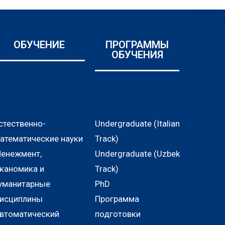
ОБУЧЕНИЕ
ПРОГРАММЫ
ОБУЧЕНИЯ
стественно-
Undergraduate (Italian
атематические науки
Track)
енежмент,
Undergraduate (Uzbek
каномика и
Track)
уманитарные
PhD
исциплины
Программа
втоматический
подготовки