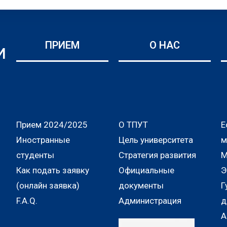
ПРИЕМ
О НАС
И
Прием 2024/2025
О ТПУТ
Е
Иностранные
Цель университета
м
студенты
Стратегия развития
М
Как подать заявку
Официальные
Э
(онлайн заявка)
документы
Г
F.A.Q.
Администрация
д
А