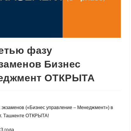
ретью фазу
заменов Бизнес
неджмент ОТКРЫТА
х экзаменов («Бизнес управление – Менеджмент») в
 г. Ташкенте ОТКРЫТА!
23 года