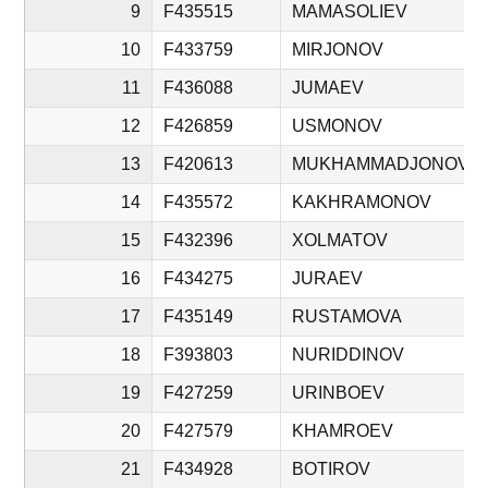
9
F435515
MAMASOLIEV
10
F433759
MIRJONOV
11
F436088
JUMAEV
12
F426859
USMONOV
13
F420613
MUKHAMMADJONOV
14
F435572
KAKHRAMONOV
15
F432396
XOLMATOV
16
F434275
JURAEV
17
F435149
RUSTAMOVA
18
F393803
NURIDDINOV
19
F427259
URINBOEV
20
F427579
KHAMROEV
21
F434928
BOTIROV