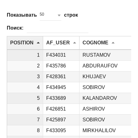
50
Показывать
строк
Поиск:
POSITION
AF_USER
COGNOME
1
F434031
RUSTAMOV
2
F435786
ABDURAUFOV
3
F428361
KHUJAEV
4
F434945
SOBIROV
5
F433689
KALANDAROV
6
F426851
ASHIROV
7
F425897
SOBIROV
8
F433095
MIRKHALILOV