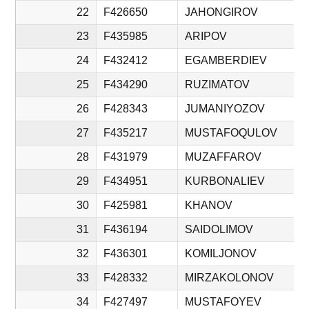
22
F426650
JAHONGIROV
23
F435985
ARIPOV
24
F432412
EGAMBERDIEV
25
F434290
RUZIMATOV
26
F428343
JUMANIYOZOV
27
F435217
MUSTAFOQULOV
28
F431979
MUZAFFAROV
29
F434951
KURBONALIEV
30
F425981
KHANOV
31
F436194
SAIDOLIMOV
32
F436301
KOMILJONOV
33
F428332
MIRZAKOLONOV
34
F427497
MUSTAFOYEV