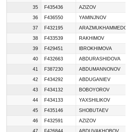
35
F435436
AZIZOV
36
F436550
YAMINJNOV
37
F432195
ARAZMUKHAMMEDOV
38
F433539
RAKHIMOV
39
F429451
IBROKHIMOVA
40
F432663
ABDURASHIDOVA
41
F387230
ABDUMANNONOV
42
F434292
ABDUGANIEV
43
F434132
BOBOYOROV
44
F434133
YAXSHILIKOV
45
F435146
SHOBUTAEV
46
F432591
AZIZOV
47
F426844
ABDUVAKHOBOV