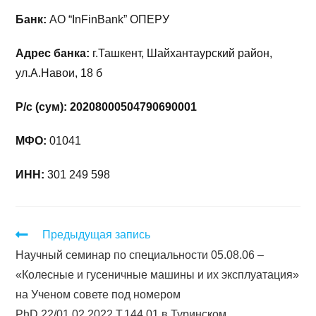
Банк:
АО “InFinBank” ОПЕРУ
Адрес банка:
г.Ташкент, Шайхантаурский район,
ул.А.Навои, 18 б
Р/с (сум): 20208000504790690001
МФО:
01041
ИНН:
301 249 598
Предыдущая запись
Научный семинар по специальности 05.08.06 –
«Колесные и гусеничные машины и их эксплуатация»
на Ученом совете под номером
PhD.22/01.02.2022.Т.144.01 в Туринском