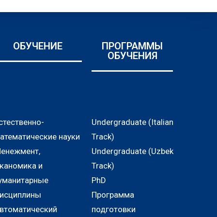
ОБУЧЕНИЕ
ПРОГРАММЫ
ОБУЧЕНИЯ
стественно-
Undergraduate (Italian
атематические науки
Track)
енежмент,
Undergraduate (Uzbek
каномика и
Track)
уманитарные
PhD
исциплины
Программа
втоматический
подготовки