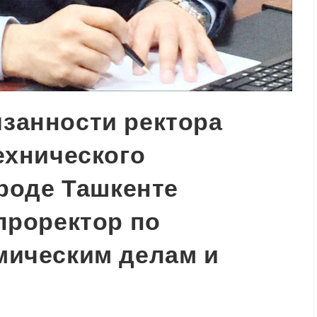
занности ректора
ехнического
ороде Ташкенте
проректор по
мическим делам и