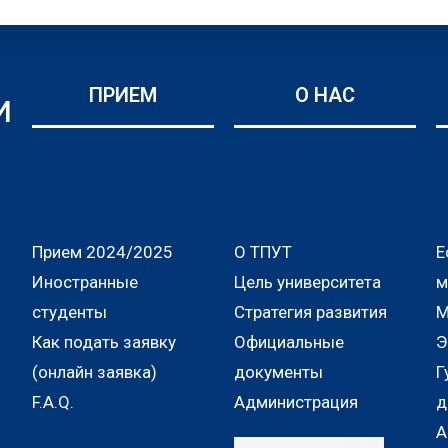
ПРИЕМ
О НАС
И
Прием 2024/2025
О ТПУТ
Е
Иностранные
Цель университета
м
студенты
Стратегия развития
М
Как подать заявку
Официальные
Э
(онлайн заявка)
документы
Г
F.A.Q.
Администрация
д
А