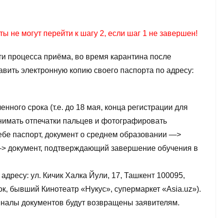
ы не могут перейти к шагу 2, если шаг 1 не завершен!
ти процесса приёма, во время карантина после
вить электронную копию своего паспорта по адресу:
нного срока (т.е. до 18 мая, конца регистрации для
снимать отпечатки пальцев и фотографировать
ебе паспорт, документ о среднем образовании —>
—> документ, подтверждающий завершение обучения в
дресу: ул. Кичик Халка Йули, 17, Ташкент 100095,
к, бывший Кинотеатр «Нукус», супермаркет «Asia.uz»).
иналы документов будут возвращены заявителям.