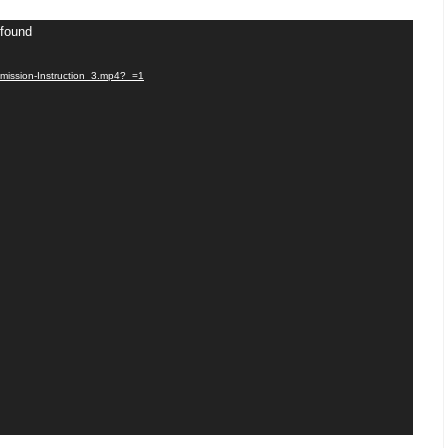
 found
dmission-Instruction_3.mp4?_=1