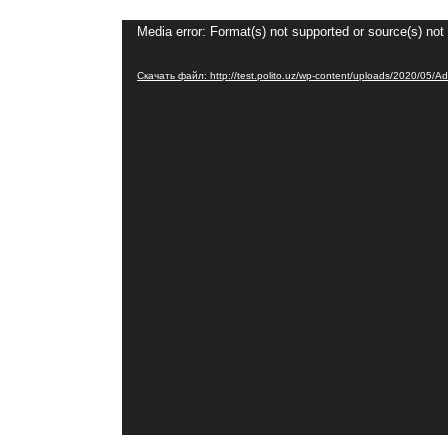
Видеоплеер
Media error: Format(s) not supported or source(s) not
Скачать файл: http://test.polito.uz/wp-content/uploads/2020/05/A