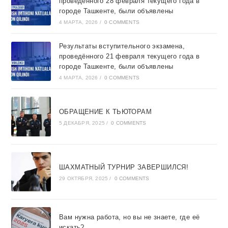
проведённого 28 февраля текущего года в
городе Ташкентe, были объявлены
4 МАРТА, 2026
/
0 COMMENTS
Результаты вступительного экзамена,
проведённого 21 февраля текущего года в
городе Ташкентe, были объявлены
4 МАРТА, 2026
/
0 COMMENTS
ОБРАЩЕНИЕ К ТЬЮТОРАМ
5 ДЕКАБРЯ, 2025
/
0 COMMENTS
ШАХМАТНЫЙ ТУРНИР ЗАВЕРШИЛСЯ!
29 ОКТЯБРЯ, 2025
/
0 COMMENTS
Вам нужна работа, но вы не знаете, где её
искать?