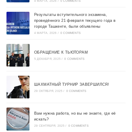
4 МАРТА, 2026
/
0 COMMENTS
Результаты вступительного экзамена,
проведённого 21 февраля текущего года в
городе Ташкентe, были объявлены
4 МАРТА, 2026
/
0 COMMENTS
ОБРАЩЕНИЕ К ТЬЮТОРАМ
5 ДЕКАБРЯ, 2025
/
0 COMMENTS
ШАХМАТНЫЙ ТУРНИР ЗАВЕРШИЛСЯ!
29 ОКТЯБРЯ, 2025
/
0 COMMENTS
Вам нужна работа, но вы не знаете, где её
искать?
29 СЕНТЯБРЯ, 2025
/
0 COMMENTS