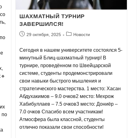
о
 со
ШАХМАТНЫЙ ТУРНИР
ть,
ЗАВЕРШИЛСЯ!
29 октября, 2025
Новости
по
Сегодня в нашем университете состоялся 5-
ие
минутный Блиц-шахматный турнир! В
турнире, проведённом по Швейцарской
х,
системе, студенты продемонстрировали
х🔹
свои навыки быстрого мышления и
стратегического мастерства. 1 место: Хасан
Абдухакимов – 9.0 очков2 место: Мехрож
Хабибуллаев – 7.5 очков3 место: Дониёр –
их
7.0 очков Спасибо всем участникам!
 по
Атмосфера была классной, студенты
отлично показали свои способности!
ка