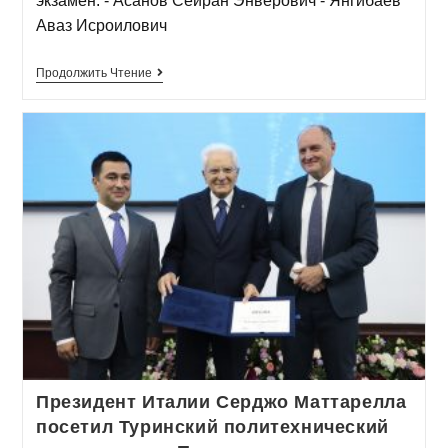
экзамен: - Асанов Сейран Энверович - Янгибаев
Аваз Исроилович
Продолжить Чтение
Президент Италии Серджо Маттарелла
посетил Туринский политехнический