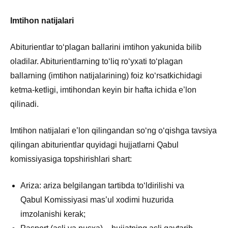
Imtihon natijalari
Abiturientlar toʻplagan ballarini imtihon yakunida bilib
oladilar. Abiturientlarning toʻliq roʻyxati toʻplagan
ballarning (imtihon natijalarining) foiz koʻrsatkichidagi
ketma-ketligi, imtihondan keyin bir hafta ichida e’lon
qilinadi.
Imtihon natijalari e’lon qilingandan soʻng oʻqishga tavsiya
qilingan abiturientlar quyidagi hujjatlarni Qabul
komissiyasiga topshirishlari shart:
Ariza: ariza belgilangan tartibda toʻldirilishi va
Qabul Komissiyasi mas’ul xodimi huzurida
imzolanishi kerak;