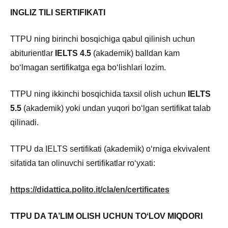
INGLIZ TILI SERTIFIKATI
TTPU ning birinchi bosqichiga qabul qilinish uchun
abiturientlar
IELTS 4.5
(akademik) balldan kam
boʻlmagan sertifikatga ega boʻlishlari lozim.
TTPU ning ikkinchi bosqichida taxsil olish uchun
IELTS
5.5
(akademik) yoki undan yuqori boʻlgan sertifikat talab
qilinadi.
TTPU da IELTS sertifikati (akademik) oʻrniga ekvivalent
sifatida tan olinuvchi sertifikatlar roʻyxati:
https://didattica.polito.it/cla/en/certificates
TTPU DA TA’LIM OLISH UCHUN TOʻLOV MIQDORI