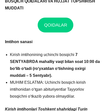
BOSQICH QOIDALARI VA HUJJAT TOPSHIRISH
MUDDATI
QOIDALAR
Imtihon sanasi
Kirish imtihonining uchinchi bosqichi
7
SENTYABRDA mahalliy vaqt bilan soat 10:00 da
boʻlib oʻtadi (roʻyxatdan oʻtishning oxirgi
muddati – 5 Sentyabr).
MUHIM ESLATMA: Uchinchi bosqich kirish
imtihonidan oʻtgan abituriyentlar Tayyorlov
bosqichni oʻtkazib yubora olmaydilar.
Kirish imtihonlari Toshkent shahridagi Turin