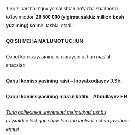
1-kurs barcha oʻquv yoʻnalishlari boʻyicha shartnoma
toʻlov miqdori
28 500 000 (yigirma sakkiz million besh
yuz ming) soʻm
ni tashkil etadi..
QOʻSHIMCHA MA’LUMOT UCHUN
Qabul komissiyasining ish jarayoni uchun mas’ul
shaxslar:
Qabul komissiyasining raisi – Inoyatxodjayev J.Sh.
Qabul komissiyasining mas’ul kotibi – Abdullayev F.B.
Turin politexnika universiteti ma’muriyati ushbu
roʻyxatdan tashqari shaxslarn-ing faoliyati uchun javobgar
emas!