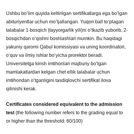
Ushbu boʻlim quyida keltirilgan sertifikatlarga ega boʻlgan
abituriyentlar uchun moʻljallangan. Yuqori ball toʻplagan
talabalar 1-bosqich (tayyorgarlik yili)ni oʻtkazib yuborib, 2-
bosqichdan oʻqishni boshlashlari mumkin. Bu haqidagi
yakuniy qarorni Qabul komissiyasi va uning koordinatori,
oʻquv va ilmiy ishlar boʻyicha prorektor beradi.
Universitetga kirish imtihonlari majburiy boʻlgan
mamlakatlardan kelgan chet ellik talabalar uchun
imtihondan oʻtganligini tasdiqlovchi sertifikat ilova
qilinishi kerak.
Certificates considered equivalent to the admission
test
(the following number refers to the grading equal to
or higher than the threshold: 60/100)