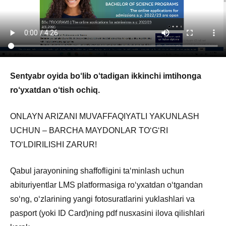
Sentyabr oyida bo‘lib o‘tadigan ikkinchi imtihonga
ro‘yxatdan o‘tish ochiq.
ONLAYN ARIZANI MUVAFFAQIYATLI YAKUNLASH
UCHUN – BARCHA MAYDONLAR TO‘G‘RI
TO‘LDIRILISHI ZARUR!
Qabul jarayonining shaffofligini ta‘minlash uchun
abituriyentlar LMS platformasiga ro‘yxatdan o‘tgandan
so‘ng, o‘zlarining yangi fotosuratlarini yuklashlari va
pasport (yoki ID Card)ning pdf nusxasini ilova qilishlari