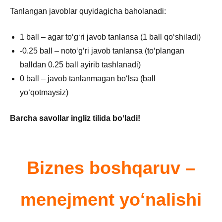
Tanlangan javoblar quyidagicha baholanadi:
1 ball – agar toʻgʻri javob tanlansa (1 ball qoʻshiladi)
-0.25 ball – notoʻgʻri javob tanlansa (toʻplangan
balldan 0.25 ball ayirib tashlanadi)
0 ball – javob tanlanmagan boʻlsa (ball
yoʻqotmaysiz)
Barcha savollar ingliz tilida boʻladi!
Biznes boshqaruv –
menejment yoʻnalishi