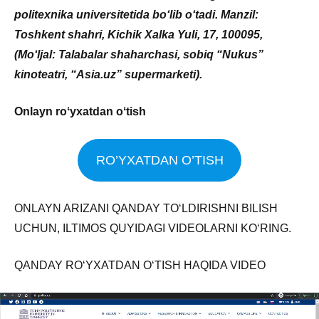
politexnika universitetida boʻlib oʻtadi. Manzil:
Toshkent shahri, Kichik Xalka Yuli, 17, 100095,
(Moʻljal: Talabalar shaharchasi, sobiq “Nukus”
kinoteatri, “Asia.uz” supermarketi)
.
Onlayn roʻyxatdan oʻtish
RO’YXATDAN O’TISH
ONLAYN ARIZANI QANDAY TO‘LDIRISHNI BILISH
UCHUN, ILTIMOS QUYIDAGI VIDEOLARNI KO‘RING.
QANDAY RO‘YXATDAN O‘TISH HAQIDA VIDEO