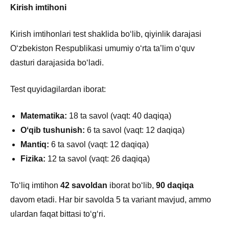
Kirish imtihoni
Kirish imtihonlari test shaklida boʻlib, qiyinlik darajasi
Oʻzbekiston Respublikasi umumiy oʻrta ta’lim oʻquv
dasturi darajasida boʻladi.
Test quyidagilardan iborat:
Matematika:
18 ta savol (vaqt: 40 daqiqa)
Oʻqib tushunish:
6 ta savol (vaqt: 12 daqiqa)
Mantiq:
6 ta savol (vaqt: 12 daqiqa)
Fizika:
12 ta savol (vaqt: 26 daqiqa)
Toʻliq imtihon
42 savoldan
iborat boʻlib,
90 daqiqa
davom etadi. Har bir savolda 5 ta variant mavjud, ammo
ulardan faqat bittasi to‘g‘ri.