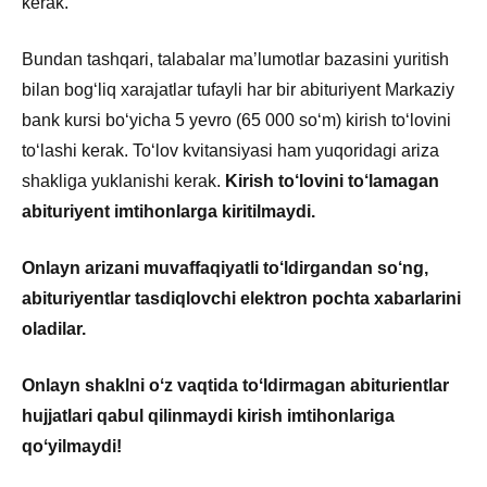
kerak.
Bundan tashqari, talabalar maʼlumotlar bazasini yuritish
bilan bogʻliq xarajatlar tufayli har bir abituriyent Markaziy
bank kursi boʻyicha 5 yevro (65 000 soʻm) kirish toʻlovini
toʻlashi kerak. Toʻlov kvitansiyasi ham yuqoridagi ariza
shakliga yuklanishi kerak.
Kirish to‘lovini to‘lamagan
abituriyent imtihonlarga kiritilmaydi.
Onlayn arizani muvaffaqiyatli to
‘
ldirgandan so
‘
ng,
abituriyentlar tasdiqlovchi elektron pochta xabarlarini
oladilar.
Onlayn shaklni oʻz vaqtida toʻldirmagan abiturientlar
hujjatlari qabul qilinmaydi kirish imtihonlariga
qoʻyilmaydi!