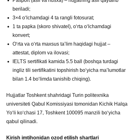
Pasport (asli va nusxa) – hujjatning asli qaytarib
beriladi;
3×4 oʻlchamdagi 4 ta rangli fotosurat;
1 ta papka (skoro shivatel), o‘rta o‘lchamdagi
konvert;
Oʻrta va oʻrta maxsus ta’lim haqidagi hujjat –
attestat, diplom va ilovasi;
IELTS sertifikati kamida 5.5 ball (boshqa turdagi
ingliz tili sertifikatini topshirish boʻyicha ma’lumotlar
bilan 1.4 boʻlimda tanishib chiqing).
Hujjatlar Toshkent shahridagi Turin politexnika
universiteti Qabul Komissiyasi tomonidan Kichik Halqa
Yoʻli koʻchasi 17, Toshkent 100095 manzili boʻyicha
qabul qilinadi.
Kirish imtihonidan ozod etilish shartlari