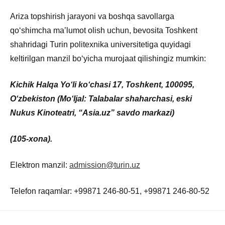
Ariza topshirish jarayoni va boshqa savollarga
qoʻshimcha maʼlumot olish uchun, bevosita Toshkent
shahridagi Turin politexnika universitetiga quyidagi
keltirilgan manzil boʻyicha murojaat qilishingiz mumkin:
Kichik Halqa Yoʻli koʻchasi 17, Toshkent, 100095,
Oʻzbekiston (Moʻljal: Talabalar shaharchasi, eski
Nukus Kinoteatri, “Asia.uz” savdo markazi)
(105-
xona
)
.
Elektron manzil:
admission@turin.uz
Telefon raqamlar: +99871 246-80-51, +99871 246-80-52