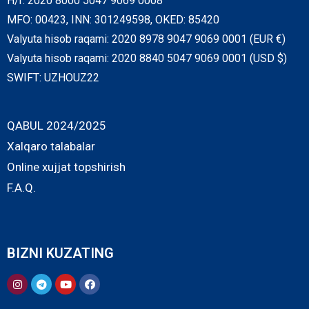
H/r: 2020 8000 5047 9069 0008
MFO: 00423, INN: 301249598, OKED: 85420
Valyuta hisob raqami: 2020 8978 9047 9069 0001 (EUR €)
Valyuta hisob raqami: 2020 8840 5047 9069 0001 (USD $)
SWIFT: UZHOUZ22
QABUL 2024/2025
Xalqaro talabalar
Online xujjat topshirish
F.A.Q.
BIZNI KUZATING