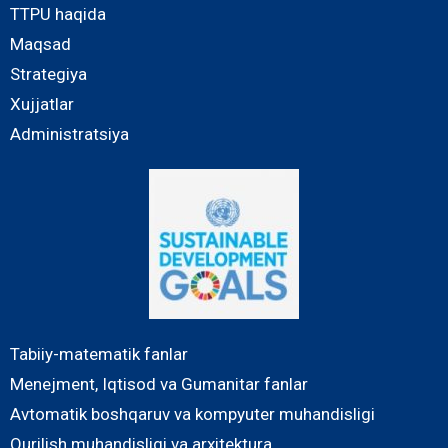
TTPU haqida
Maqsad
Strategiya
Xujjatlar
Administratsiya
Tabiiy-matematik fanlar
Menejment, Iqtisod va Gumanitar fanlar
Avtomatik boshqaruv va kompyuter muhandisligi
Qurilish muhandisligi va arxitektura