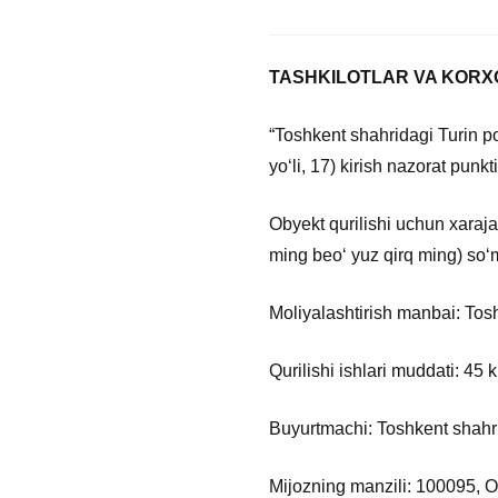
TASHKILOTLAR VA KORX
“Toshkent shahridagi Turin po
yoʻli, 17) kirish nazorat punk
Obyekt qurilishi uchun xaraj
ming beoʻ yuz qirq ming) soʻm
Moliyalashtirish manbai: Tosh
Qurilishi ishlari muddati: 45 
Buyurtmachi: Toshkent shahrid
Mijozning manzili: 100095, O