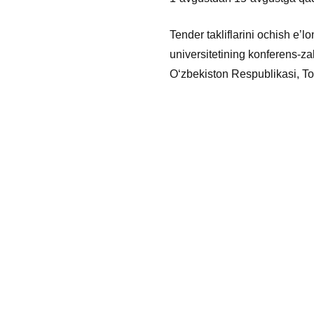
Tender takliflarini ochish eʼ
universitetining konferens-zal
Oʻzbekiston Respublikasi, To