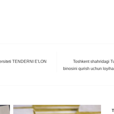
iversiteti TENDERNI EʹLON
Toshkent shahridagi Tu
binosini qurish uchun loyiha 
T