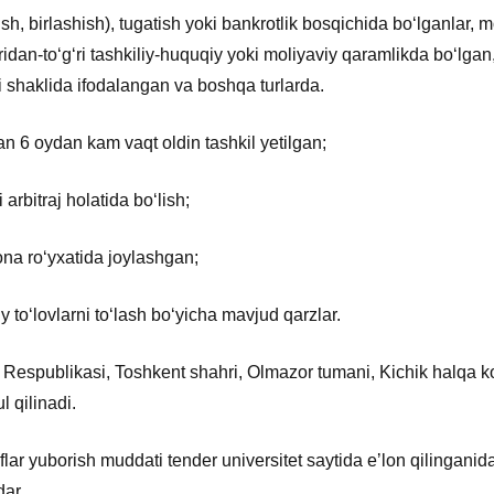
nish, birlashish), tugatish yoki bankrotlik bosqichida boʻlganlar, 
ridan-toʻgʻri tashkiliy-huquqiy yoki moliyaviy qaramlikda boʻlgan,
ri shaklida ifodalangan va boshqa turlarda.
an 6 oydan kam vaqt oldin tashkil yetilgan;
arbitraj holatida boʻlish;
gona roʻyxatida joylashgan;
 toʻlovlarni toʻlash boʻyicha mavjud qarzlar.
 Respublikasi, Toshkent shahri, Olmazor tumani, Kichik halqa ko
l qilinadi.
iflar yuborish muddati tender universitet saytida eʼlon qilingani
ar.