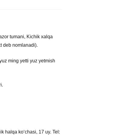
mazor tumani, Kichik xalqa
ekt deb nomlanadi).
yuz ming yetti yuz yetmish
i.
 halqa koʻchasi, 17 uy. Tel: