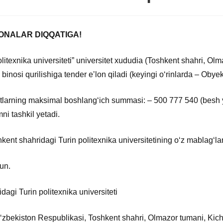
ONALAR DIQQATIGA!
litexnika universiteti” universitet xududia (Toshkent shahri, Ol
ti binosi qurilishiga tender eʼlon qiladi (keyingi oʻrinlarda – Oby
atlarning maksimal boshlangʻich summasi: – 500 777 540 (besh 
ni tashkil yetadi.
kent shahridagi Turin politexnika universitetining oʻz mablagʻlar
kun.
agi Turin politexnika universiteti
ʻzbekiston Respublikasi, Toshkent shahri, Olmazor tumani, Kichik