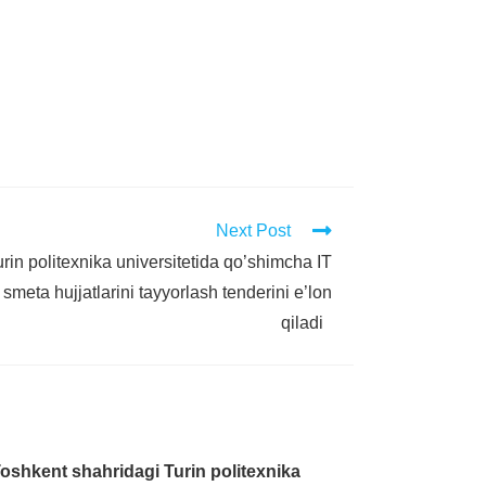
Next Post
rin politexnika universitetida qo’shimcha IT
smeta hujjatlarini tayyorlash tenderini e’lon
qiladi
oshkent shahridagi Turin politexnika