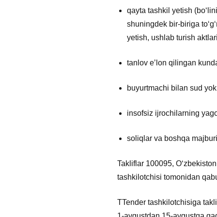
qayta tashkil yetish (boʻli
shuningdek bir-biriga toʻgʻ
yetish, ushlab turish aktla
tanlov eʼlon qilingan kund
buyurtmachi bilan sud yoki 
insofsiz ijrochilarning ya
soliqlar va boshqa majburiy
Takliflar 100095, Oʻzbekiston
tashkilotchisi tomonidan qabu
TTender tashkilotchisiga takl
1-avgustdan 15-avgustga qad