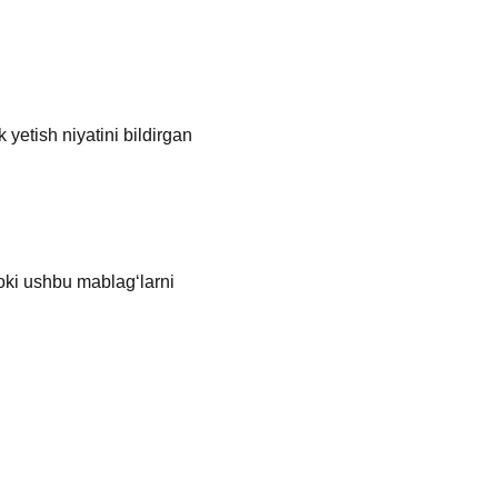
 yetish niyatini bildirgan
oki ushbu mablagʻlarni