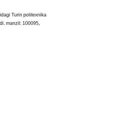
idagi Turin politexnika
adi. manzil: 100095,