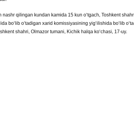
lon nashr qilingan kundan kamida 15 kun oʻtgach, Toshkent shahr
ida boʻlib oʻtadigan xarid komissiyasining yigʻilishida boʻlib oʻt
shkent shahri, Olmazor tumani, Kichik halqa koʻchasi, 17-uy.