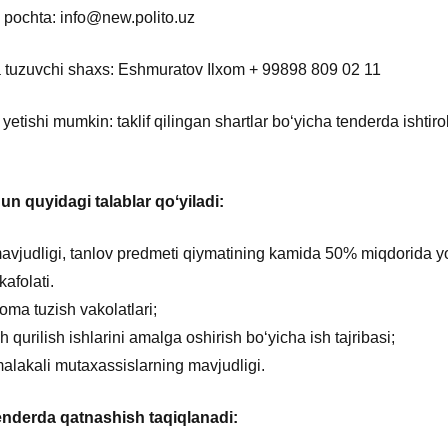
 pochta: info@new.polito.uz
 tuzuvchi shaxs: Eshmuratov Ilxom + 99898 809 02 11
yetishi mumkin: taklif qilingan shartlar boʻyicha tenderda ishtirok
un quyidagi talablar qoʻyiladi:
vjudligi, tanlov predmeti qiymatining kamida 50% miqdorida y
afolati.
oma tuzish vakolatlari;
qurilish ishlarini amalga oshirish boʻyicha ish tajribasi;
malakali mutaxassislarning mavjudligi.
tenderda qatnashish taqiqlanadi: