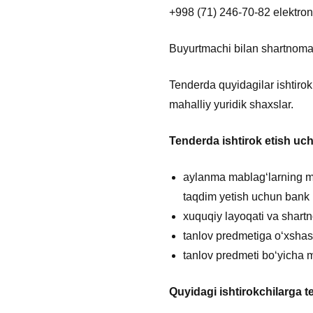
+998 (71) 246-70-82 elektron
Buyurtmachi bilan shartnoma
Tenderda quyidagilar ishtirok 
mahalliy yuridik shaxslar.
Tenderda ishtirok etish uch
aylanma mablagʻlarning ma
taqdim yetish uchun bank k
xuquqiy layoqati va shartn
tanlov predmetiga oʻxshash 
tanlov predmeti boʻyicha 
Quyidagi ishtirokchilarga 