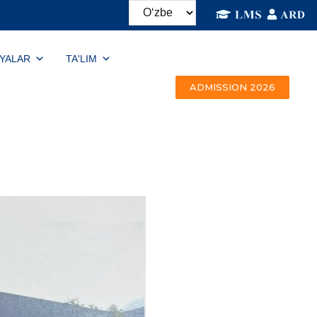
IYALAR
TA'LIM
ADMISSION 2026