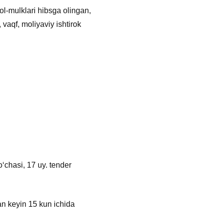
mol-mulklari hibsga olingan,
 vaqf, moliyaviy ishtirok
ʻchasi, 17 uy. tender
dan keyin 15 kun ichida