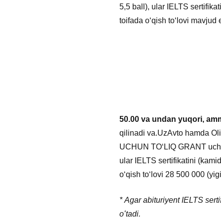
5,5 ball), ular IELTS sertifik
toifada oʻqish toʻlovi mavjud
50.00 va undan yuqori, amm
qilinadi va.UzAvto hamda Oli
UCHUN TO‘LIQ GRANT uchun ko‘
ular IELTS sertifikatini (kami
oʻqish toʻlovi 28 500 000 (yig
*
Agar abituriyent IELTS serti
oʻtadi.