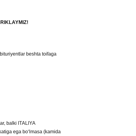
RIKLAYMIZ!
abituriyentlar beshta toifaga
lar, balki ITALIYA
atiga ega boʻlmasa (kamida