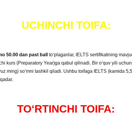
UCHINCHI TOIFA:
o 50.00 dan past ball
toʻplaganlar, IELTS sertifikatining mavj
chi kurs (Preparatory Year)ga qabul qilinadi. Bir oʻquv yili uchun
uz ming) soʻmni tashkil qiladi. Ushbu toifaga IELTS (kamida 5,5 b
 qadar.
TO
ʻ
RTINCHI TOIFA: