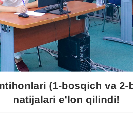
imtihonlari (1-bosqich va 2-
natijalari e’lon qilindi!