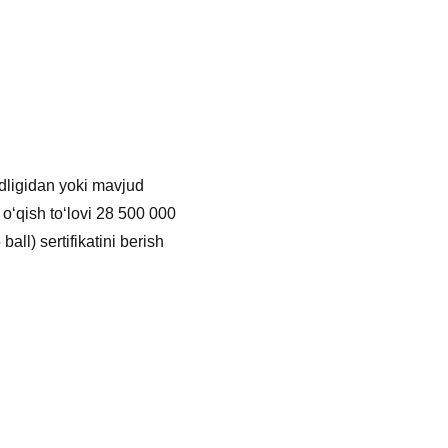
udligidan yoki mavjud
 oʻqish toʻlovi 28 500 000
all) sertifikatini berish