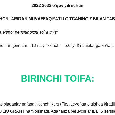
2022-2023 oʻquv yili uchun
TIHONLARIDAN MUVAFFAQIYATLI OʻTGANINGIZ BILAN TAB
e’tibor berishingizni soʻraymiz!
ihonlari (birinchi – 13 may, ikkinchi – 5,6 iyul) natijalariga koʻra, 
BIRINCHI TOIFA:
toʻplaganlar nafaqat ikkinchi kurs (First Level)ga oʻqishga kiradi
 GRANT ham olishadi. Agar ariza beruvchilar IELTS sertifik