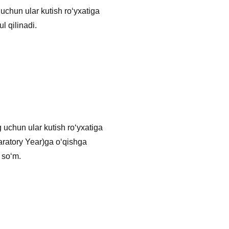
uchun ular kutish roʻyxatiga
l qilinadi.
 uchun ular kutish roʻyxatiga
paratory Year)ga oʻqishga
) so‘m.