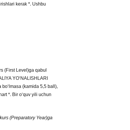
irishlari kerak *. Ushbu
urs (First Level)ga qabul
b ITALIYA YOʻNALISHLARI
 boʻlmasa (kamida 5,5 ball),
art *. Bir oʻquv yili uchun
i kurs (Preparatory Year)ga