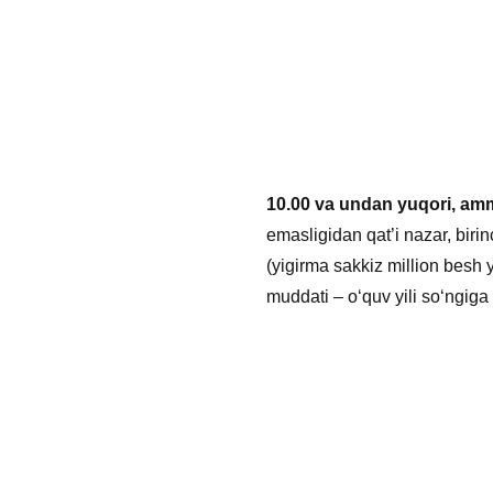
10.00 va undan yuqori, amm
emasligidan qat’i nazar, birin
(yigirma sakkiz million besh y
muddati – oʻquv yili soʻngiga