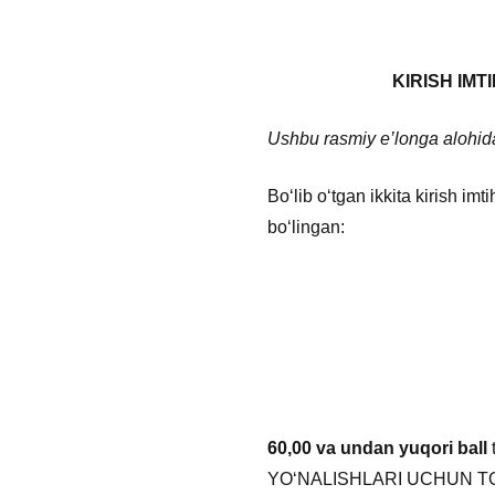
KIRISH IM
Ushbu rasmiy e’longa alohida 
Boʻlib oʻtgan ikkita kirish imt
boʻlingan:
60,00 va undan yuqori ball
YOʻNALISHLARI UCHUN TOʻLIQ