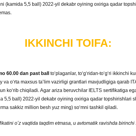
atini (kamida 5,5 ball) 2022-yil dekabr oyining oxiriga qadar topsh
 emas.
IKKINCHI TOIFA:
o 60.00 dan past ball
toʻplaganlar, toʻgʻridan-toʻgʻri ikkinchi k
y va oʻrta maxsus taʼlim vazirligi grantlari mavjudligiga qara
rib chiqiladi. Agar ariza beruvchilar IELTS sertifikatiga ega
da 5,5 ball) 2022-yil dekabr oyining oxiriga qadar topshirishlari sh
irma sakkiz million besh yuz ming) soʻmni tashkil qiladi.
fikatini oʻz vaqtida taqdim etmasa, u avtomatik ravishda birinch