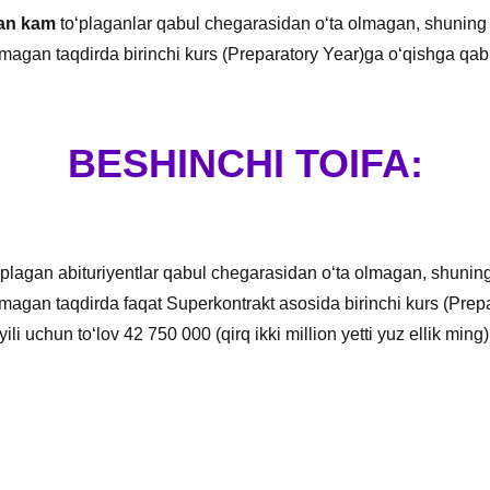
dan kam
toʻplaganlar qabul chegarasidan oʻta olmagan, shuning 
ʻlmagan taqdirda birinchi kurs (Preparatory Year)ga oʻqishga qabu
BESHINCHI TOIFA:
ʻplagan abituriyentlar qabul chegarasidan oʻta olmagan, shuning
oʻlmagan taqdirda faqat Superkontrakt asosida birinchi kurs (Pre
yili uchun to‘lov 42 750 000 (qirq ikki million yetti yuz ellik ming