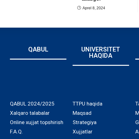
Aprel 8, 2024
QABUL
UNIVERSITET
HAQIDA
QABUL 2024/2025
TTPU haqida
T
Xalqaro talabalar
Maqsad
M
Online xujjat topshirish
Strategiya
G
F.A.Q.
Xujjatlar
A