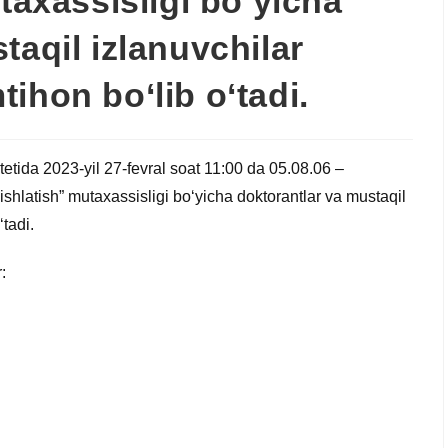
utaxassisligi bo‘yicha
taqil izlanuvchilar
ihon bo‘lib o‘tadi.
tetida 2023-yil 27-fevral soat 11:00 da 05.08.06 –
 ishlatish” mutaxassisligi bo‘yicha doktorantlar va mustaqil
tadi.
: