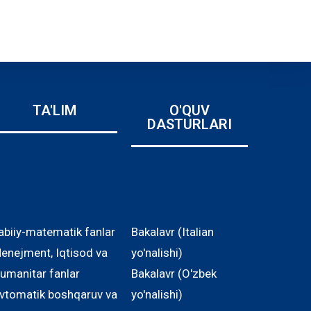
TA'LIM
O'QUV
DASTURLARI
abiiy-matematik fanlar
Bakalavr (Italian
enejment, Iqtisod va
yo'nalishi)
umanitar fanlar
Bakalavr (O'zbek
vtomatik boshqaruv va
yo'nalishi)