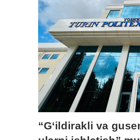
“G‘ildirakli va guse