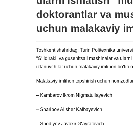
ularni ishlatish” m
doktorantlar va mus
uchun malakaviy imt
Toshkent shahridagi Turin Politexnika universi
“G‘ildirakli va gusenitsali mashinalar va ularni
izlanuvchilar uchun malakaviy imtihon bo‘lib o‘
Malakaviy imtihon topshirish uchun nomzodlar
– Kambarov Ikrom Nigmatullayevich
– Sharipov Alisher Kalbayevich
– Shodiyev Javoxir G‘ayratovich