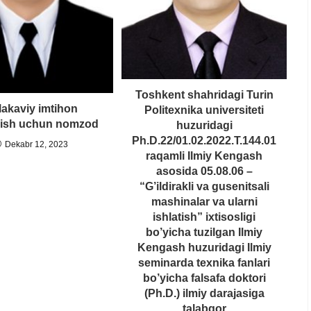
Toshkent shahridagi Turin
akaviy imtihon
Politexnika universiteti
rish uchun nomzod
huzuridagi
Ph.D.22/01.02.2022.T.144.01
Dekabr 12, 2023
raqamli Ilmiy Kengash
asosida 05.08.06 –
“G’ildirakli va gusenitsali
mashinalar va ularni
ishlatish” ixtisosligi
bo’yicha tuzilgan Ilmiy
Kengash huzuridagi Ilmiy
seminarda texnika fanlari
bo’yicha falsafa doktori
(Ph.D.) ilmiy darajasiga
talabgor