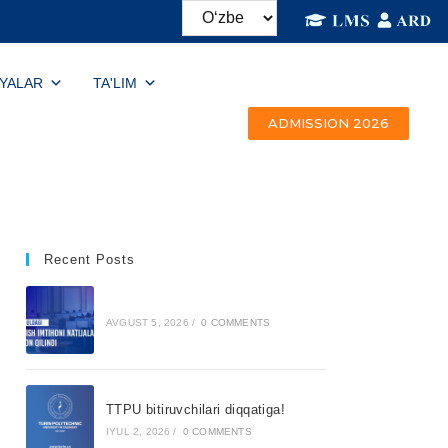
IYALAR
TA'LIM
ADMISSION 2026
Recent Posts
AVGUST 5, 2026
/
0 COMMENTS
TTPU bitiruvchilari diqqatiga!
IYUL 2, 2026
/
0 COMMENTS