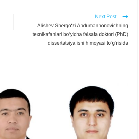
Next Post
Alishev Sherqо‘zi Abdumannonovichning
texnikafanlari bо‘yicha falsafa doktori (PhD)
dissertatsiya ishi himoyasi tо‘g‘risida