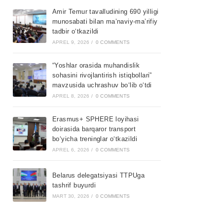
Amir Temur tavalludining 690 yilligi
munosabati bilan ma’naviy-ma’rifiy
tadbir o‘tkazildi
APREL 9, 2026
/
0 COMMENTS
“Yoshlar orasida muhandislik
sohasini rivojlantirish istiqbollari”
mavzusida uchrashuv bo‘lib o‘tdi
APREL 8, 2026
/
0 COMMENTS
Erasmus+ SPHERE loyihasi
doirasida barqaror transport
bo‘yicha treninglar o‘tkazildi
APREL 6, 2026
/
0 COMMENTS
Belarus delegatsiyasi TTPUga
tashrif buyurdi
MART 30, 2026
/
0 COMMENTS