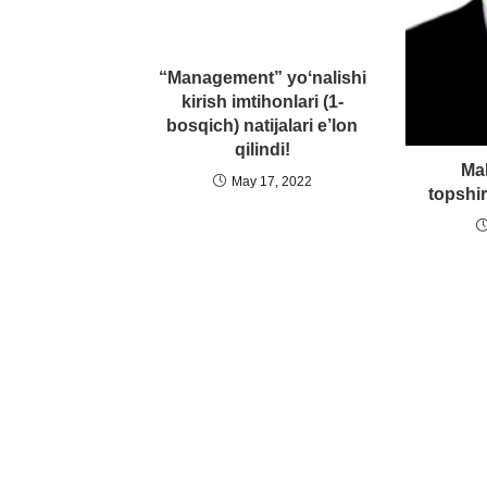
“Management” yoʻnalishi
kirish imtihonlari (1-
bosqich) natijalari e’lon
qilindi!
Mal
May 17, 2022
topshi