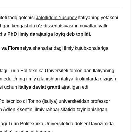
teti tadqiqotchisi
Jalolliddin Yusupov
Italiyaning yetakchi
shgan kengashda o‘z dissertatsiyasini muvaffaqiyatli
icha
PhD ilmiy darajasiga loyiq deb topildi
.
n va Florensiya
shaharlaridagi ilmiy kutubxonalariga
agi Turin Politexnika Universiteti tomonidan Italiyaning
 edi. Uning ilmiy izlanishlari italiyalik olimlarda qiziqish
asi uchun
Italiya davlat granti
ajratilgan edi.
itecnico di Torino (Italiya) universitetidan professor
n Adlen Ksentini ilmiy rahbar sifatida tayinlanishgan.
agi Turin Politexnika Universitetida dotsent lavozimida
shlig’i vazifasini bajaradi.