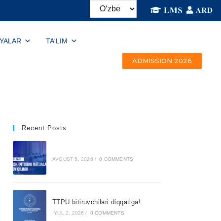
IYALAR
TA'LIM
ADMISSION 2026
Recent Posts
AVGUST 5, 2026
/
0 COMMENTS
TTPU bitiruvchilari diqqatiga!
IYUL 2, 2026
/
0 COMMENTS