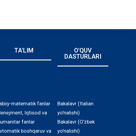
TA'LIM
O'QUV
DASTURLARI
abiiy-matematik fanlar
Bakalavr (Italian
enejment, Iqtisod va
yo'nalishi)
umanitar fanlar
Bakalavr (O'zbek
vtomatik boshqaruv va
yo'nalishi)