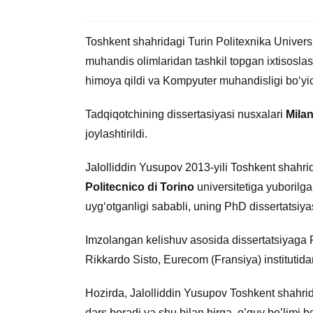
Toshkent shahridagi Turin Politexnika Universi
muhandis olimlaridan tashkil topgan ixtisosla
himoya qildi va Kompyuter muhandisligi bo‘y
Tadqiqotchining dissertasiyasi nusxalari
Mila
joylashtirildi.
Jalolliddin Yusupov 2013-yili Toshkent shahrid
Politecnico di Torino
universitetiga yuborilgan
uyg‘otganligi sababli, uning PhD dissertatsiy
Imzolangan kelishuv asosida dissertatsiyaga Pol
Rikkardo Sisto, Eurecom (Fransiya) institutida
Hozirda, Jalolliddin Yusupov Toshkent shahrid
dars beradi va shu bilan birga, o’quv bo’limi bo