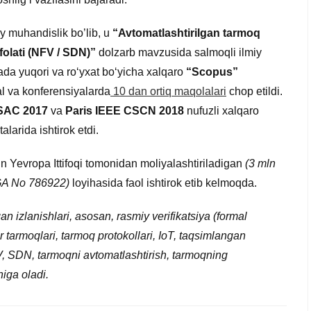
iy muhandislik bo’lib, u
“Avtomatlashtirilgan tarmoq
folati (NFV / SDN)”
dolzarb mavzusida salmoqli ilmiy
ajada yuqori va ro‘yxat bo‘yicha xalqaro
“Scopus”
l va konferensiyalarda
10 dan ortiq maqolalari
chop etildi.
SAC 2017
va
Paris IEEE CSCN 2018
nufuzli xalqaro
alarida ishtirok etdi.
in Yevropa Ittifoqi tomonidan moliyalashtiriladigan
(3 mln
GA No 786922)
loyihasida faol ishtirok etib kelmoqda.
n izlanishlari, asosan, rasmiy verifikatsiya (formal
r tarmoqlari, tarmoq protokollari, IoT, taqsimlangan
FV, SDN, tarmoqni avtomatlashtirish, tarmoqning
higa oladi.