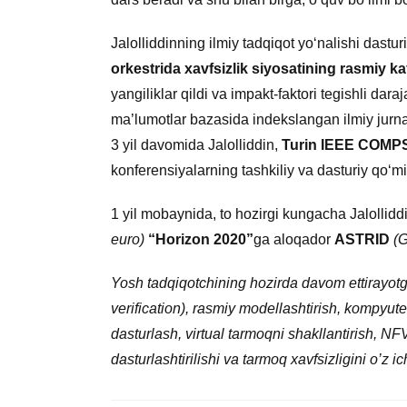
Jalolliddinning ilmiy tadqiqot yo‘nalishi dastur
orkestrida xavfsizlik siyosatining rasmiy ka
yangiliklar qildi va impakt-faktori tegishli dar
ma’lumotlar bazasida indekslangan ilmiy jurna
3 yil davomida Jalolliddin,
Turin IEEE COMP
konferensiyalarning tashkiliy va dasturiy qo‘mit
1 yil mobaynida, to hozirgi kungacha Jalollidd
euro)
“Horizon 2020”
ga aloqador
ASTRID
(
Yosh tadqiqotchining hozirda davom ettirayotga
verification), rasmiy modellashtirish, kompyute
dasturlash, virtual tarmoqni shakllantirish, N
dasturlashtirilishi va tarmoq xavfsizligini o’z ic