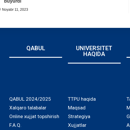
buyurdi
Noyabr 11, 2023
QABUL
UNIVERSITET
HAQIDA
QABUL 2024/2025
TTPU haqida
T
Xalqaro talabalar
Maqsad
M
Online xujjat topshirish
Strategiya
G
F.A.Q.
Xujjatlar
A