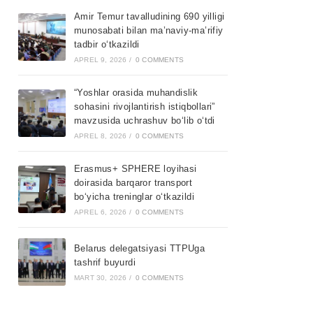
Amir Temur tavalludining 690 yilligi
munosabati bilan ma’naviy-ma’rifiy
tadbir o‘tkazildi
APREL 9, 2026
/
0 COMMENTS
“Yoshlar orasida muhandislik
sohasini rivojlantirish istiqbollari”
mavzusida uchrashuv bo‘lib o‘tdi
APREL 8, 2026
/
0 COMMENTS
Erasmus+ SPHERE loyihasi
doirasida barqaror transport
bo‘yicha treninglar o‘tkazildi
APREL 6, 2026
/
0 COMMENTS
Belarus delegatsiyasi TTPUga
tashrif buyurdi
MART 30, 2026
/
0 COMMENTS