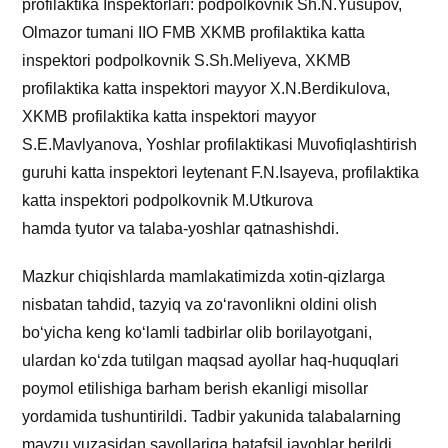
profilaktika Inspektorlari: podpolkovnik Sh.N.Yusupov,
Olmazor tumani IIO FMB XKMB profilaktika katta
inspektori podpolkovnik S.Sh.Meliyeva, XKMB
profilaktika katta inspektori mayyor X.N.Berdikulova,
XKMB profilaktika katta inspektori mayyor
S.E.Mavlyanova, Yoshlar profilaktikasi Muvofiqlashtirish
guruhi katta inspektori leytenant F.N.Isayeva, profilaktika
katta inspektori podpolkovnik M.Utkurova
hamda tyutor va talaba-yoshlar qatnashishdi.
Mazkur chiqishlarda mamlakatimizda xotin-qizlarga
nisbatan tahdid, tazyiq va zo‘ravonlikni oldini olish
bo‘yicha keng ko‘lamli tadbirlar olib borilayotgani,
ulardan ko‘zda tutilgan maqsad ayollar haq-huquqlari
poymol etilishiga barham berish ekanligi misollar
yordamida tushuntirildi. Tadbir yakunida talabalarning
mavzu yuzasidan savollariga batafsil javoblar berildi.