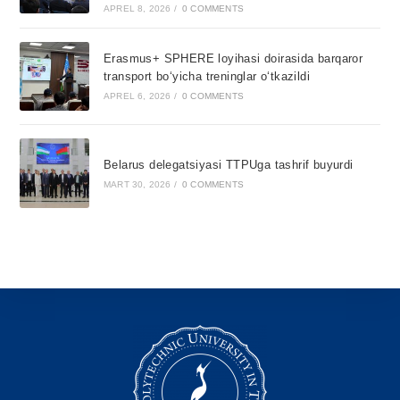
APREL 8, 2026
/
0 COMMENTS
Erasmus+ SPHERE loyihasi doirasida barqaror
transport bo‘yicha treninglar o‘tkazildi
APREL 6, 2026
/
0 COMMENTS
Belarus delegatsiyasi TTPUga tashrif buyurdi
MART 30, 2026
/
0 COMMENTS