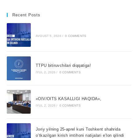
Recent Posts
AVGUST 5, 2026
/
0 COMMENTS
TTPU bitiruvchilari diqqatiga!
IYUL 2, 2026
/
0 COMMENTS
«OIV/OITS KASALLIGI HAQIDA»,
IYUL 2, 2026
/
0 COMMENTS
Joriy yilning 25-aprel kuni Toshkent shahrida
o’tkazilgan kirish imtihoni natijalari e’lon qilindi