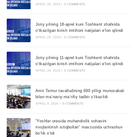
APREL 28, 2026
/
0 COMMENTS
Joriy yilning 18-aprel kuni Toshkent shahrida
o’tkazilgan kirish imtihoni natijalari e’lon qilindi
APREL 28, 2026
/
0 COMMENTS
Joriy yilning 11-aprel kuni Toshkent shahrida
o’tkazilgan kirish imtihoni natijalari e’lon qilindi
APREL 28, 2026
/
0 COMMENTS
Amir Temur tavalludining 690 yilligi munosabati
bilan ma’naviy-ma’rifiy tadbir o‘tkazildi
APREL 9, 2026
/
0 COMMENTS
“Yoshlar orasida muhandislik sohasini
rivojlantirish istiqbollari” mavzusida uchrashuv
bo‘lib o‘tdi