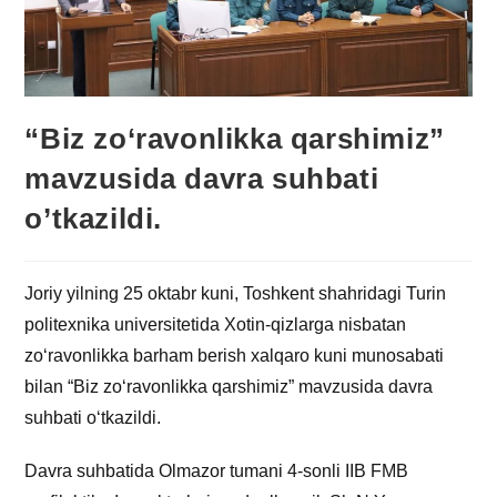
“Biz zo‘ravonlikka qarshimiz”
mavzusida davra suhbati
o’tkazildi.
Joriy yilning 25 oktabr kuni, Toshkent shahridagi Turin
politexnika universitetida Xotin-qizlarga nisbatan
zo‘ravonlikka barham berish xalqaro kuni munosabati
bilan “Biz zo‘ravonlikka qarshimiz” mavzusida davra
suhbati o‘tkazildi.
Davra suhbatida Olmazor tumani 4-sonli IIB FMB