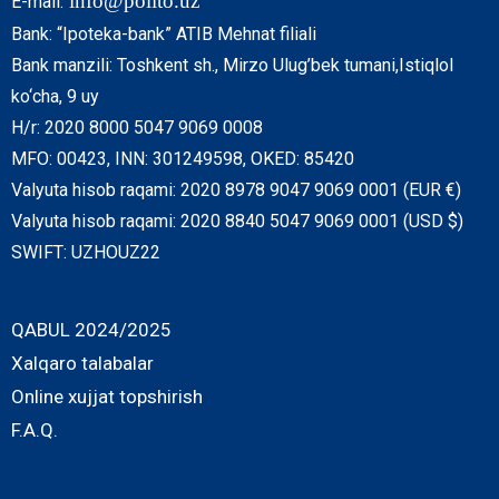
info@polito.uz
E-mail:
Bank: “Ipoteka-bank” ATIB Mehnat filiali
Bank manzili: Toshkent sh., Mirzo Ulug’bek tumani,Istiqlol
ko‘cha, 9 uy
H/r: 2020 8000 5047 9069 0008
MFO: 00423, INN: 301249598, OKED: 85420
Valyuta hisob raqami: 2020 8978 9047 9069 0001 (EUR €)
Valyuta hisob raqami: 2020 8840 5047 9069 0001 (USD $)
SWIFT: UZHOUZ22
QABUL 2024/2025
Xalqaro talabalar
Online xujjat topshirish
F.A.Q.