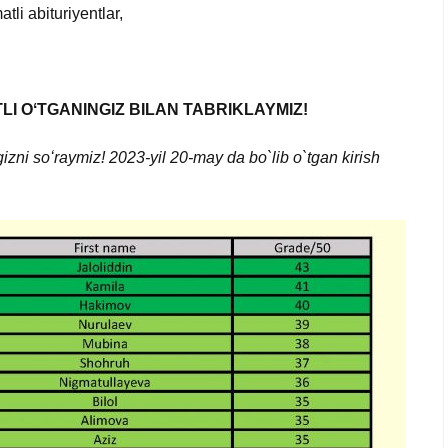
tli abituriyentlar,
LI OʻTGANINGIZ BILAN TABRIKLAYMIZ!
izni soʻraymiz! 2023-yil 20-may da bo`lib o`tgan kirish