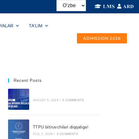
IYALAR
TA'LIM
ADMISSION 2026
Recent Posts
AVGUST 5, 2026
/
0 COMMENTS
TTPU bitiruvchilari diqqatiga!
IYUL 2, 2026
/
0 COMMENTS