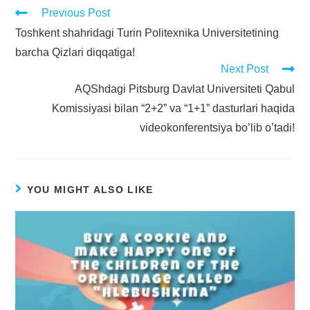
Previous Post
Toshkent shahridagi Turin Politexnika Universitetining
barcha Qizlari diqqatiga!
Next Post
AQShdagi Pitsburg Davlat Universiteti Qabul
Komissiyasi bilan “2+2” va “1+1” dasturlari haqida
videokonferentsiya bo’lib o’tadi!
YOU MIGHT ALSO LIKE