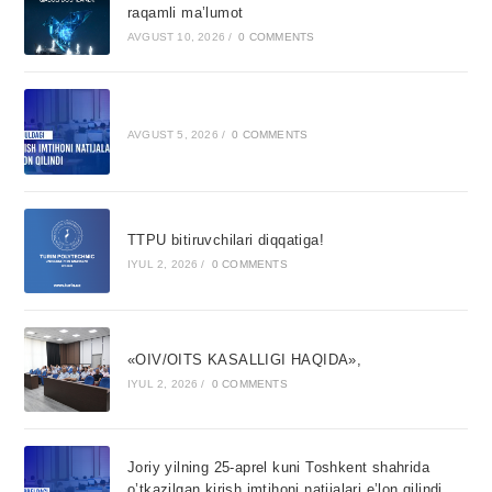
raqamli ma’lumot
AVGUST 10, 2026
/
0 COMMENTS
AVGUST 5, 2026
/
0 COMMENTS
TTPU bitiruvchilari diqqatiga!
IYUL 2, 2026
/
0 COMMENTS
«OIV/OITS KASALLIGI HAQIDA»,
IYUL 2, 2026
/
0 COMMENTS
Joriy yilning 25-aprel kuni Toshkent shahrida
o’tkazilgan kirish imtihoni natijalari e’lon qilindi