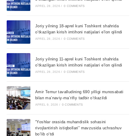
APREL 28, 2026
/
0 COMMENTS
Joriy yilning 18-aprel kuni Toshkent shahrida
o’tkazilgan kirish imtihoni natijalari e’lon qilindi
APREL 28, 2026
/
0 COMMENTS
Joriy yilning 11-aprel kuni Toshkent shahrida
o’tkazilgan kirish imtihoni natijalari e’lon qilindi
APREL 28, 2026
/
0 COMMENTS
Amir Temur tavalludining 690 yilligi munosabati
bilan ma’naviy-ma’rifiy tadbir o‘tkazildi
APREL 9, 2026
/
0 COMMENTS
“Yoshlar orasida muhandislik sohasini
rivojlantirish istiqbollari” mavzusida uchrashuv
bo‘lib o‘tdi