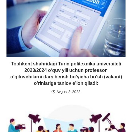
Toshkent shahridagi Turin politexnika universiteti
2023/2024 o‘quv yili uchun professor
o‘qituvchilarni dars berish bo‘yicha bо‘sh (vakant)
о‘rinlariga tanlov e’lon qiladi:
Avgust 3, 2023