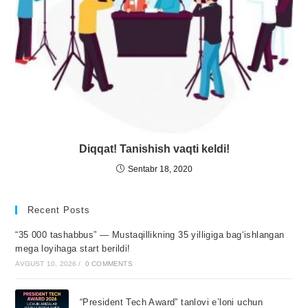
Diqqat! Tanishish vaqti keldi!
Sentabr 18, 2020
Recent Posts
“35 000 tashabbus” — Mustaqillikning 35 yilligiga bagʻishlangan
mega loyihaga start berildi!
AVGUST 10, 2026
/
0 COMMENTS
“President Tech Award” tanlovi e’loni uchun