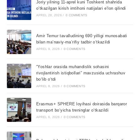
Joriy yilning 11-aprel kuni Toshkent shahrida
o’tkazilgan kirish imtihoni natijalari e’lon qilindi
APREL 28, 2026
/
0 COMMENTS
Amir Temur tavalludining 690 yilligi munosabati
bilan ma’naviy-ma’rifiy tadbir o‘tkazildi
APREL 9, 2026
/
0 COMMENTS
“Yoshlar orasida muhandislik sohasini
rivojlantirish istiqbollari” mavzusida uchrashuv
bo‘lib o‘tdi
APREL 8, 2026
/
0 COMMENTS
Erasmus+ SPHERE loyihasi doirasida barqaror
transport bo‘yicha treninglar o‘tkazildi
APREL 6, 2026
/
0 COMMENTS