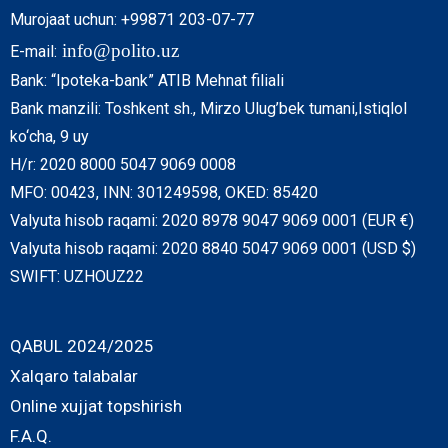
Murojaat uchun: +99871 203-07-77
info@polito.uz
E-mail:
Bank: “Ipoteka-bank” ATIB Mehnat filiali
Bank manzili: Toshkent sh., Mirzo Ulug’bek tumani,Istiqlol
ko‘cha, 9 uy
H/r: 2020 8000 5047 9069 0008
MFO: 00423, INN: 301249598, OKED: 85420
Valyuta hisob raqami: 2020 8978 9047 9069 0001 (EUR €)
Valyuta hisob raqami: 2020 8840 5047 9069 0001 (USD $)
SWIFT: UZHOUZ22
QABUL 2024/2025
Xalqaro talabalar
Online xujjat topshirish
F.A.Q.