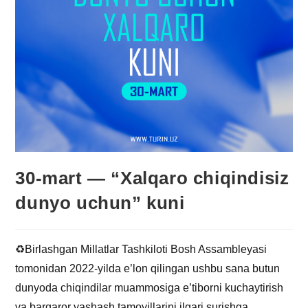
30-mart — “Xalqaro chiqindisiz
dunyo uchun” kuni
♻️Birlashgan Millatlar Tashkiloti Bosh Assambleyasi
tomonidan 2022-yilda e’lon qilingan ushbu sana butun
dunyoda chiqindilar muammosiga e’tiborni kuchaytirish
va barqaror yashash tamoyillarini ilgari surishga