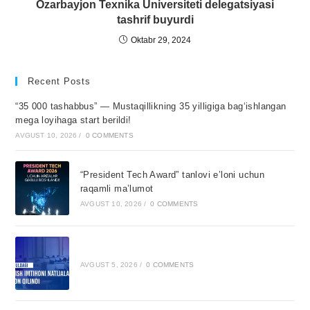
Ozarbayjon Texnika Universiteti delegatsiyasi
tashrif buyurdi
Oktabr 29, 2024
Recent Posts
“35 000 tashabbus” — Mustaqillikning 35 yilligiga bagʻishlangan
mega loyihaga start berildi!
AVGUST 10, 2026
/
0 COMMENTS
“President Tech Award” tanlovi e’loni uchun
raqamli ma’lumot
AVGUST 10, 2026
/
0 COMMENTS
AVGUST 5, 2026
/
0 COMMENTS