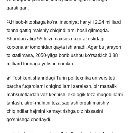
qaratilgan.
🔍Hisob-kitoblarga ko‘ra, insoniyat har yili 2,24 milliard
tonna qattiq maishiy chiqindilarni hosil qilmoqda.
Shundan atigi 55 foizi maxsus nazorat ostidagi
korxonalar tomonidan qayta ishlanadi. Agar bu jarayon
to‘xtatilmasa, 2050-yilga borib ushbu ko‘rsatkich 3,88
milliard tonnaga yetishi mumkin.
🌿 Toshkent shahridagi Turin politexnika universiteti
barcha fuqarolarni chiqindilarni saralash, bir martalik
mahsulotlardan voz kechish, ekologik toza muqobillarni
tanlash, atrof-muhitni toza saqlash orqali maishiy
chiqindilar hajmini kamaytirishga o‘z hissasini
qo‘shishga chorlaydi.