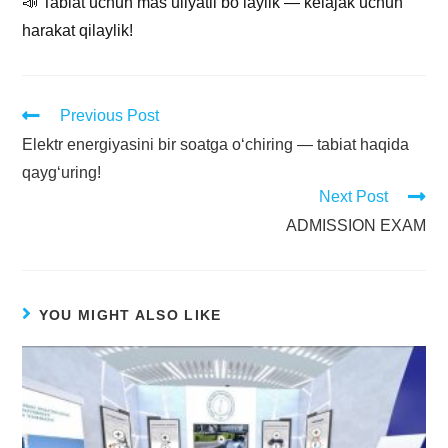
📣 Tabiat uchun mas’uliyatli bo‘laylik — kelajak uchun
harakat qilaylik!
Previous Post
Elektr energiyasini bir soatga o‘chiring — tabiat haqida
qayg‘uring!
Next Post
ADMISSION EXAM
YOU MIGHT ALSO LIKE