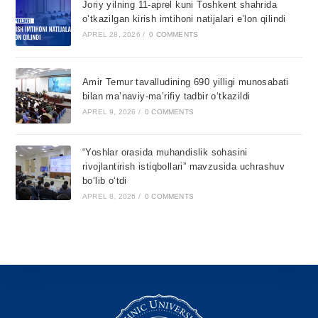
Joriy yilning 11-aprel kuni Toshkent shahrida
o’tkazilgan kirish imtihoni natijalari e’lon qilindi
APREL 28, 2026
/
0 COMMENTS
Amir Temur tavalludining 690 yilligi munosabati
bilan ma’naviy-ma’rifiy tadbir o‘tkazildi
APREL 9, 2026
/
0 COMMENTS
“Yoshlar orasida muhandislik sohasini
rivojlantirish istiqbollari” mavzusida uchrashuv
bo‘lib o‘tdi
APREL 8, 2026
/
0 COMMENTS