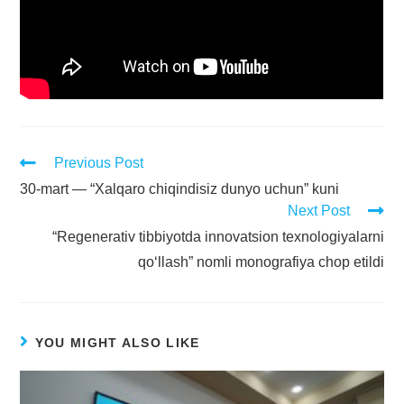
Previous Post
30-mart — “Xalqaro chiqindisiz dunyo uchun” kuni
Next Post
“Regenerativ tibbiyotda innovatsion texnologiyalarni
qo‘llash” nomli monografiya chop etildi
YOU MIGHT ALSO LIKE