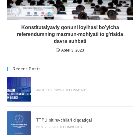
Konstitutsiyaviy qonuni loyihasi bo’yicha
referendumning mazmun-mohiyati to‘g‘risida
davra suhbati
Aprel 3, 2023
Recent Posts
AVGUST 5, 2026
/
0 COMMENTS
TTPU bitiruvchilari diqqatiga!
IYUL 2, 2026
/
0 COMMENTS