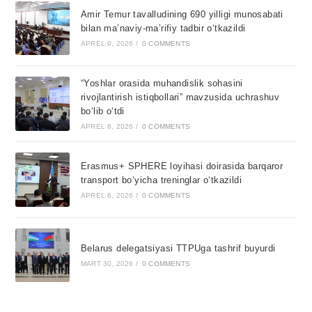
Amir Temur tavalludining 690 yilligi munosabati
bilan ma’naviy-ma’rifiy tadbir o‘tkazildi
APREL 9, 2026
/
0 COMMENTS
“Yoshlar orasida muhandislik sohasini
rivojlantirish istiqbollari” mavzusida uchrashuv
bo‘lib o‘tdi
APREL 8, 2026
/
0 COMMENTS
Erasmus+ SPHERE loyihasi doirasida barqaror
transport bo‘yicha treninglar o‘tkazildi
APREL 6, 2026
/
0 COMMENTS
Belarus delegatsiyasi TTPUga tashrif buyurdi
MART 30, 2026
/
0 COMMENTS