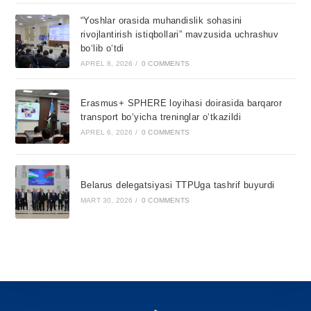
“Yoshlar orasida muhandislik sohasini
rivojlantirish istiqbollari” mavzusida uchrashuv
bo‘lib o‘tdi
APREL 8, 2026
/
0 COMMENTS
Erasmus+ SPHERE loyihasi doirasida barqaror
transport bo‘yicha treninglar o‘tkazildi
APREL 6, 2026
/
0 COMMENTS
Belarus delegatsiyasi TTPUga tashrif buyurdi
MART 30, 2026
/
0 COMMENTS