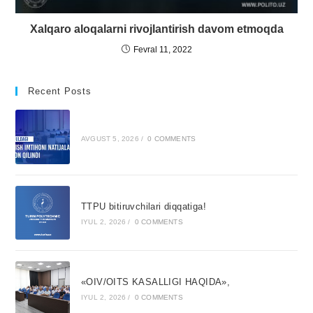
Xalqaro aloqalarni rivojlantirish davom etmoqda
Fevral 11, 2022
Recent Posts
AVGUST 5, 2026
/
0 COMMENTS
TTPU bitiruvchilari diqqatiga!
IYUL 2, 2026
/
0 COMMENTS
«OIV/OITS KASALLIGI HAQIDA»,
IYUL 2, 2026
/
0 COMMENTS