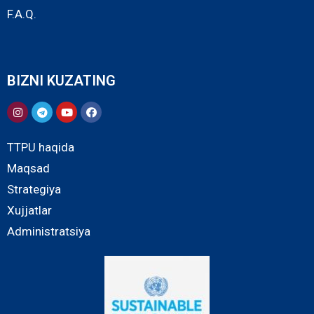
F.A.Q.
BIZNI KUZATING
TTPU haqida
Maqsad
Strategiya
Xujjatlar
Administratsiya