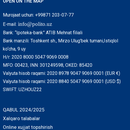
OPEN ON THE MAP
Murojaat uchun: +99871 203-07-77
info@polito.uz
E-mail:
Bank: “Ipoteka-bank” ATIB Mehnat filiali
Bank manzili: Toshkent sh., Mirzo Ulug’bek tumani,Istiqlol
ko‘cha, 9 uy
H/r: 2020 8000 5047 9069 0008
MFO: 00423, INN: 301249598, OKED: 85420
Valyuta hisob raqami: 2020 8978 9047 9069 0001 (EUR €)
Valyuta hisob raqami: 2020 8840 5047 9069 0001 (USD $)
SWIFT: UZHOUZ22
QABUL 2024/2025
Xalqaro talabalar
Online xujjat topshirish