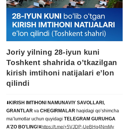
Joriy yilning 28-iyun kuni
Toshkent shahrida o’tkazilgan
kirish imtihoni natijalari e’lon
qilindi
⬇️
KIRISH IMTIHONI NAMUNAVIY SAVOLLARI,
GRANTLAR
va
CHEGIRMALAR
haqidagi qo’shimcha
ma’lumotlar uchun quyidagi
TELEGRAM GURUHGA
A’ZO BO’LING!
⬇️
https://t.me/+5VJDP-UeBHg4NmMy