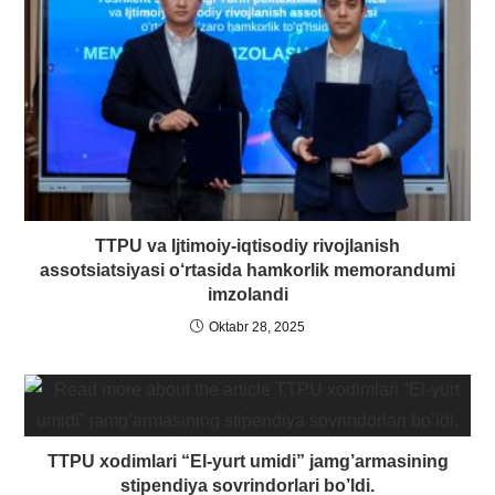
TTPU va Ijtimoiy-iqtisodiy rivojlanish
assotsiatsiyasi o‘rtasida hamkorlik memorandumi
imzolandi
Oktabr 28, 2025
TTPU xodimlari “El-yurt umidi” jamg’armasining
stipendiya sovrindorlari bo’ldi.