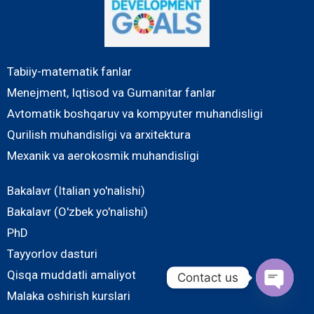
Tabiiy-matematik fanlar
Menejment, Iqtisod va Gumanitar fanlar
Avtomatik boshqaruv va kompyuter muhandisligi
Qurilish muhandisligi va arxitektura
Mexanik va aerokosmik muhandisligi
Bakalavr (Italian yo'nalishi)
Bakalavr (O'zbek yo'nalishi)
PhD
Tayyorlov dasturi
Qisqa muddatli amaliyot
Contact us
Malaka oshirish kurslari
O