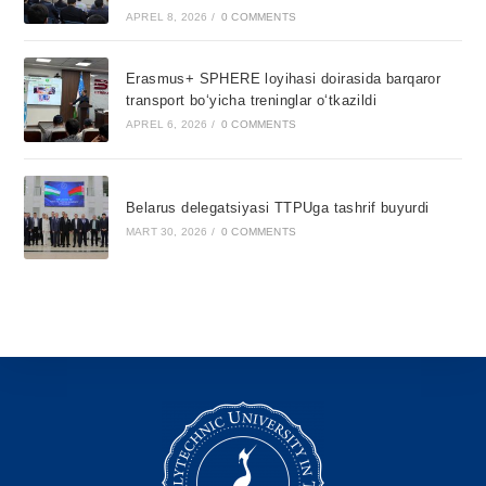
APREL 8, 2026
/
0 COMMENTS
Erasmus+ SPHERE loyihasi doirasida barqaror
transport bo‘yicha treninglar o‘tkazildi
APREL 6, 2026
/
0 COMMENTS
Belarus delegatsiyasi TTPUga tashrif buyurdi
MART 30, 2026
/
0 COMMENTS