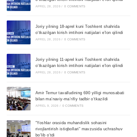
APREL 28, 2026
/
0 COMMENTS
Joriy yilning 18-aprel kuni Toshkent shahrida
o’tkazilgan kirish imtihoni natijalari e’lon qilindi
APREL 28, 2026
/
0 COMMENTS
Joriy yilning 11-aprel kuni Toshkent shahrida
o’tkazilgan kirish imtihoni natijalari e’lon qilindi
APREL 28, 2026
/
0 COMMENTS
Amir Temur tavalludining 690 yilligi munosabati
bilan ma’naviy-ma’rifiy tadbir o‘tkazildi
APREL 9, 2026
/
0 COMMENTS
“Yoshlar orasida muhandislik sohasini
rivojlantirish istiqbollari” mavzusida uchrashuv
bo‘lib o‘tdi