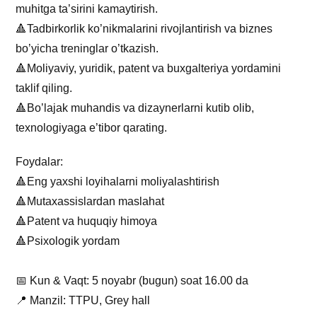
muhitga ta’sirini kamaytirish.
🔺Tadbirkorlik ko’nikmalarini rivojlantirish va biznes
bo’yicha treninglar o’tkazish.
🔺Moliyaviy, yuridik, patent va buxgalteriya yordamini
taklif qiling.
🔺Bo’lajak muhandis va dizaynerlarni kutib olib,
texnologiyaga e’tibor qarating.
Foydalar:
🔺Eng yaxshi loyihalarni moliyalashtirish
🔺Mutaxassislardan maslahat
🔺Patent va huquqiy himoya
🔺Psixologik yordam
📅 Kun & Vaqt: 5 noyabr (bugun) soat 16.00 da
📍 Manzil: TTPU, Grey hall