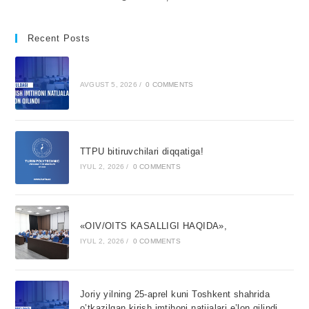
Recent Posts
AVGUST 5, 2026
/
0 COMMENTS
TTPU bitiruvchilari diqqatiga!
IYUL 2, 2026
/
0 COMMENTS
«OIV/OITS KASALLIGI HAQIDA»,
IYUL 2, 2026
/
0 COMMENTS
Joriy yilning 25-aprel kuni Toshkent shahrida
o’tkazilgan kirish imtihoni natijalari e’lon qilindi