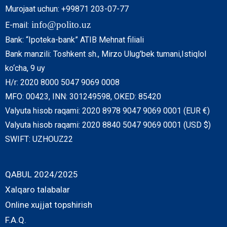
Murojaat uchun: +99871 203-07-77
info@polito.uz
E-mail:
Bank: “Ipoteka-bank” ATIB Mehnat filiali
Bank manzili: Toshkent sh., Mirzo Ulug’bek tumani,Istiqlol
ko‘cha, 9 uy
H/r: 2020 8000 5047 9069 0008
MFO: 00423, INN: 301249598, OKED: 85420
Valyuta hisob raqami: 2020 8978 9047 9069 0001 (EUR €)
Valyuta hisob raqami: 2020 8840 5047 9069 0001 (USD $)
SWIFT: UZHOUZ22
QABUL 2024/2025
Xalqaro talabalar
Online xujjat topshirish
F.A.Q.