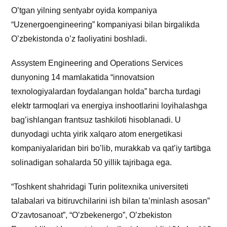
O’tgan yilning sentyabr oyida kompaniya
“Uzenergoengineering” kompaniyasi bilan birgalikda
O’zbekistonda o’z faoliyatini boshladi.
Assystem Engineering and Operations Services
dunyoning 14 mamlakatida “innovatsion
texnologiyalardan foydalangan holda” barcha turdagi
elektr tarmoqlari va energiya inshootlarini loyihalashga
bag’ishlangan frantsuz tashkiloti hisoblanadi. U
dunyodagi uchta yirik xalqaro atom energetikasi
kompaniyalaridan biri bo’lib, murakkab va qat’iy tartibga
solinadigan sohalarda 50 yillik tajribaga ega.
“Toshkent shahridagi Turin politexnika universiteti
talabalari va bitiruvchilarini ish bilan ta’minlash asosan”
O’zavtosanoat”, “O’zbekenergo”, O’zbekiston