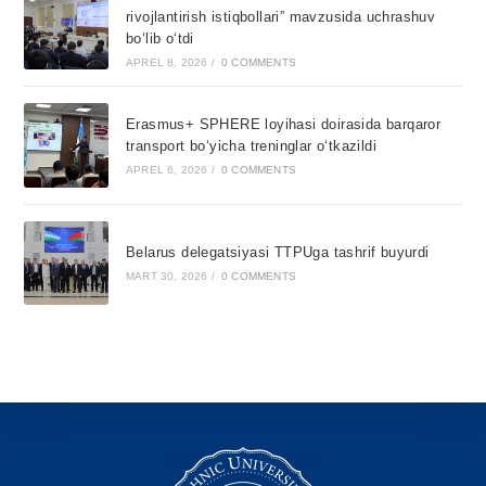
rivojlantirish istiqbollari” mavzusida uchrashuv
bo‘lib o‘tdi
APREL 8, 2026
/
0 COMMENTS
Erasmus+ SPHERE loyihasi doirasida barqaror
transport bo‘yicha treninglar o‘tkazildi
APREL 6, 2026
/
0 COMMENTS
Belarus delegatsiyasi TTPUga tashrif buyurdi
MART 30, 2026
/
0 COMMENTS