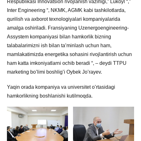
Respublikasi Innovatsion rivojlanish vazirligi,” Lukoyl “,”
Inter Engineering “, NKMK, AGMK kabi tashkilotlarda,
qurilish va axborot texnologiyalari kompaniyalarida
amalga oshiriladi. Fransiyaning Uzenergoengineering-
Assystem kompaniyasi bilan hamkorlik bizning
talabalarimizni ish bilan ta’minlash uchun ham,
mamlakatimizda energetika sohasini rivojlantirish uchun
ham katta imkoniyatlarni ochib beradi “, – deydi TTPU
marketing bo’limi boshlig’i Oybek Jo’rayev.
Yaqin orada kompaniya va universitet o’rtasidagi
hamkorlikning boshlanishi kutilmoqda.