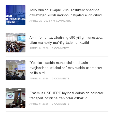
Joriy yilning 11-aprel kuni Toshkent shahrida
o’tkazilgan kirish imtihoni natijalari e’lon qilindi
APREL 28, 2026
/
0 COMMENTS
Amir Temur tavalludining 690 yilligi munosabati
bilan ma’naviy-ma’rifiy tadbir o‘tkazildi
APREL 9, 2026
/
0 COMMENTS
“Yoshlar orasida muhandislik sohasini
rivojlantirish istiqbollari” mavzusida uchrashuv
bo‘lib o‘tdi
APREL 8, 2026
/
0 COMMENTS
Erasmus+ SPHERE loyihasi doirasida barqaror
transport bo‘yicha treninglar o‘tkazildi
APREL 6, 2026
/
0 COMMENTS