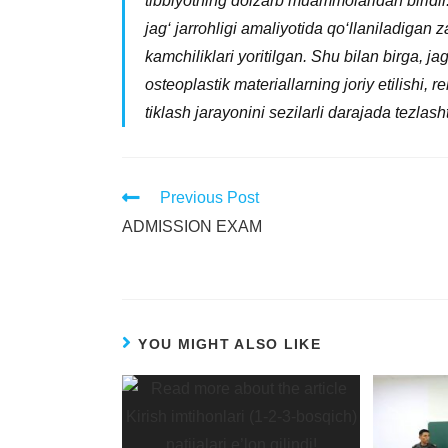
tibbiyotning dolzarb muammolaridan biridir
jag‘ jarrohligi amaliyotida qo‘llaniladigan 
kamchiliklari yoritilgan. Shu bilan birga, j
osteoplastik materiallarning joriy etilishi,
tiklash jarayonini sezilarli darajada tezlas
Previous Post
ADMISSION EXAM
YOU MIGHT ALSO LIKE