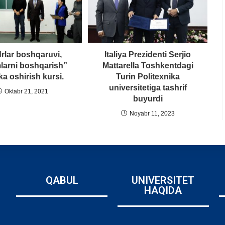
rlar boshqaruvi,
Italiya Prezidenti Serjio
larni boshqarish”
Mattarella Toshkentdagi
a oshirish kursi.
Turin Politexnika
universitetiga tashrif
Oktabr 21, 2021
buyurdi
Noyabr 11, 2023
QABUL
UNIVERSITET
HAQIDA