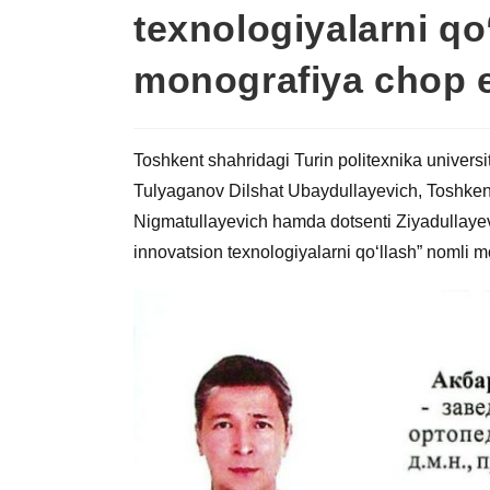
texnologiyalarni qo
monografiya chop e
Toshkent shahridagi Turin politexnika universi
Tulyaganov Dilshat Ubaydullayevich, Toshkent 
Nigmatullayevich hamda dotsenti Ziyadullaye
innovatsion texnologiyalarni qo‘llash” nomli mo