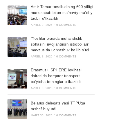
Amir Temur tavalludining 690 yilligi
munosabati bilan ma’naviy-ma’rifiy
tadbir o‘tkazildi
APREL 9, 2026
/
0 COMMENTS
“Yoshlar orasida muhandislik
sohasini rivojlantirish istiqbollari”
mavzusida uchrashuv bo‘lib o‘tdi
APREL 8, 2026
/
0 COMMENTS
Erasmus+ SPHERE loyihasi
doirasida barqaror transport
bo‘yicha treninglar o‘tkazildi
APREL 6, 2026
/
0 COMMENTS
Belarus delegatsiyasi TTPUga
tashrif buyurdi
MART 30, 2026
/
0 COMMENTS