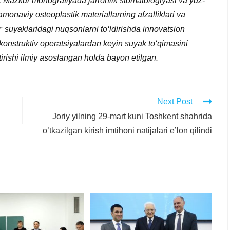
. Mazkur monografiyada jarrohlik stomatologiyasi va yuz-
zamonaviy osteoplastik materiallarning afzalliklari va
ag‘ suyaklaridagi nuqsonlarni to‘ldirishda innovatsion
 rekonstruktiv operatsiyalardan keyin suyak to‘qimasini
htirishi ilmiy asoslangan holda bayon etilgan.
Next Post
Joriy yilning 29-mart kuni Toshkent shahrida
o’tkazilgan kirish imtihoni natijalari e’lon qilindi