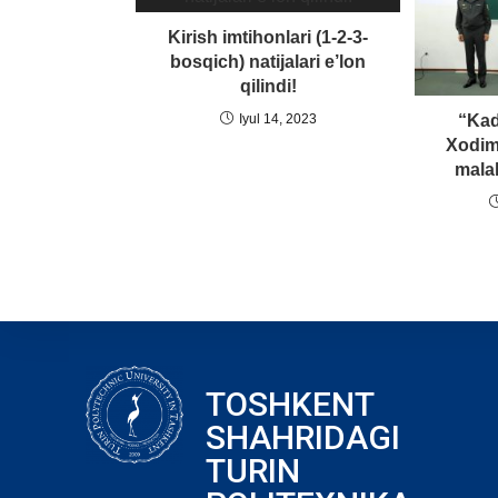
Kirish imtihonlari (1-2-3-
bosqich) natijalari e’lon
qilindi!
“Kad
Iyul 14, 2023
Xodim
malak
TOSHKENT
SHAHRIDAGI
TURIN