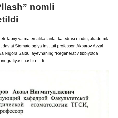
‘llash” nomli
tildi
teti Tabiiy va matematika fanlar kafedrasi mudiri, akademik
davlat Stomatologiya instituti professori Akbarov Avzal
va Nigora Saidullayevnaning “Regenerativ tibbiyotda
nografiyasi nashr etildi.