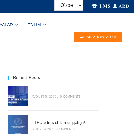
IYALAR
TA'LIM
ADMISSION 2026
Recent Posts
AVGUST 5, 2026
/
0 COMMENTS
TTPU bitiruvchilari diqqatiga!
IYUL 2, 2026
/
0 COMMENTS