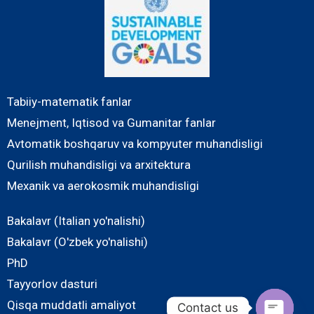
Tabiiy-matematik fanlar
Menejment, Iqtisod va Gumanitar fanlar
Avtomatik boshqaruv va kompyuter muhandisligi
Qurilish muhandisligi va arxitektura
Mexanik va aerokosmik muhandisligi
Bakalavr (Italian yo'nalishi)
Bakalavr (O'zbek yo'nalishi)
PhD
Tayyorlov dasturi
Qisqa muddatli amaliyot
Contact us