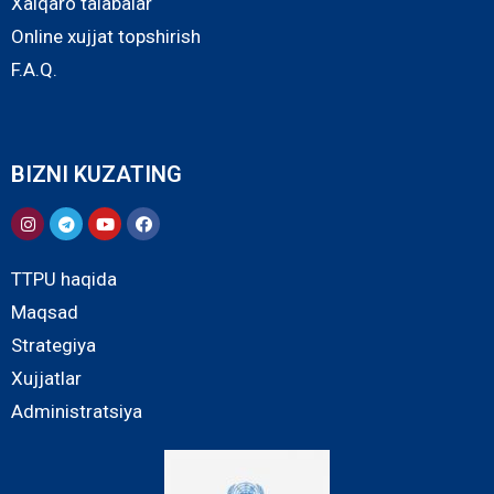
Xalqaro talabalar
Online xujjat topshirish
F.A.Q.
BIZNI KUZATING
TTPU haqida
Maqsad
Strategiya
Xujjatlar
Administratsiya