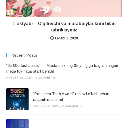
1-oktyabr – O‘qituvchi va murabbiylar kuni bilan
tabriklaymiz
Oktabr 1, 2020
Recent Posts
“35 000 tashabbus” — Mustaqillikning 35 yilligiga bagʻishlangan
mega loyihaga start berildi!
AVGUST 10, 2026
/
0 COMMENTS
“President Tech Award” tanlovi e’loni uchun
raqamli ma’lumot
AVGUST 10, 2026
/
0 COMMENTS