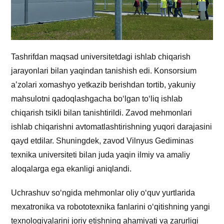
Tashrifdan maqsad universitetdagi ishlab chiqarish
jarayonlari bilan yaqindan tanishish edi. Konsorsium
aʼzolari xomashyo yetkazib berishdan tortib, yakuniy
mahsulotni qadoqlashgacha boʻlgan toʻliq ishlab
chiqarish tsikli bilan tanishtirildi. Zavod mehmonlari
ishlab chiqarishni avtomatlashtirishning yuqori darajasini
qayd etdilar. Shuningdek, zavod Vilnyus Gediminas
texnika universiteti bilan juda yaqin ilmiy va amaliy
aloqalarga ega ekanligi aniqlandi.
Uchrashuv so‘ngida mehmonlar oliy o‘quv yurtlarida
mexatronika va robototexnika fanlarini o‘qitishning yangi
texnologiyalarini joriy etishning ahamiyati va zarurligi