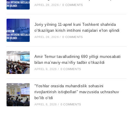
APREL 28, 2026
/
0 COMMENTS
Joriy yilning 11-aprel kuni Toshkent shahrida
o’tkazilgan kirish imtihoni natijalari e’lon qilindi
APREL 28, 2026
/
0 COMMENTS
Amir Temur tavalludining 690 yilligi munosabati
bilan ma’naviy-ma’rifiy tadbir o‘tkazildi
APREL 9, 2026
/
0 COMMENTS
“Yoshlar orasida muhandislik sohasini
rivojlantirish istiqbollari” mavzusida uchrashuv
bo‘lib o‘tdi
APREL 8, 2026
/
0 COMMENTS