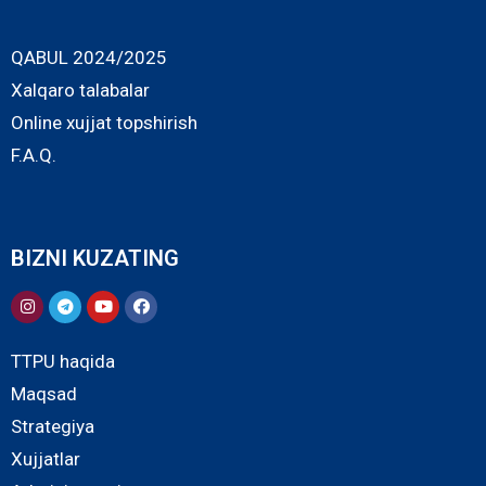
QABUL 2024/2025
Xalqaro talabalar
Online xujjat topshirish
F.A.Q.
BIZNI KUZATING
TTPU haqida
Maqsad
Strategiya
Xujjatlar