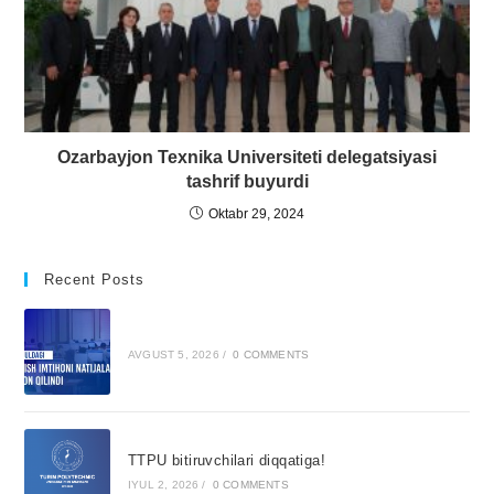
Ozarbayjon Texnika Universiteti delegatsiyasi
tashrif buyurdi
Oktabr 29, 2024
Recent Posts
AVGUST 5, 2026
/
0 COMMENTS
TTPU bitiruvchilari diqqatiga!
IYUL 2, 2026
/
0 COMMENTS