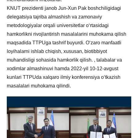
KNUT prezidenti janob Jun-Xun Pak boshchiligidagi
delegatsiya tajriba almashish va zamonaviy
metodologiyalar orqali universitetlar o‘rtasidagi
hamkorlikni rivojlantirish masalalarini muhokama qilish
maqsadida TTPUga tashrif buyurdi. O‘zaro manfaatli
loyihalarni ishlab chiqish, xususan, biotibbiyot
muhandisligi sohasida hamkorlik qilish. , talabalar va
xodimlar almashinuvi hamda 2022-yil 10-12-avgust
kunlari TTPUda xalqaro ilmiy konferensiya oʻtkazish
masalalari muhokama qilindi.