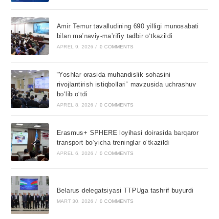
Amir Temur tavalludining 690 yilligi munosabati
bilan ma’naviy-ma’rifiy tadbir o‘tkazildi
APREL 9, 2026
/
0 COMMENTS
“Yoshlar orasida muhandislik sohasini
rivojlantirish istiqbollari” mavzusida uchrashuv
bo‘lib o‘tdi
APREL 8, 2026
/
0 COMMENTS
Erasmus+ SPHERE loyihasi doirasida barqaror
transport bo‘yicha treninglar o‘tkazildi
APREL 6, 2026
/
0 COMMENTS
Belarus delegatsiyasi TTPUga tashrif buyurdi
MART 30, 2026
/
0 COMMENTS