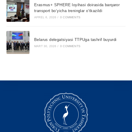
Erasmus+ SPHERE loyihasi doirasida barqaror
transport bo‘yicha treninglar o‘tkazildi
APREL 6, 2026
/
0 COMMENTS
Belarus delegatsiyasi TTPUga tashrif buyurdi
MART 30, 2026
/
0 COMMENTS