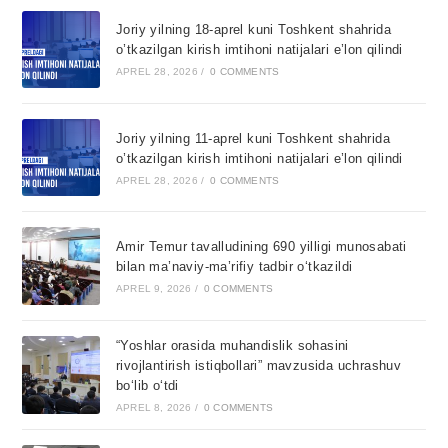
Joriy yilning 18-aprel kuni Toshkent shahrida
o’tkazilgan kirish imtihoni natijalari e’lon qilindi
APREL 28, 2026
/
0 COMMENTS
Joriy yilning 11-aprel kuni Toshkent shahrida
o’tkazilgan kirish imtihoni natijalari e’lon qilindi
APREL 28, 2026
/
0 COMMENTS
Amir Temur tavalludining 690 yilligi munosabati
bilan ma’naviy-ma’rifiy tadbir o‘tkazildi
APREL 9, 2026
/
0 COMMENTS
“Yoshlar orasida muhandislik sohasini
rivojlantirish istiqbollari” mavzusida uchrashuv
bo‘lib o‘tdi
APREL 8, 2026
/
0 COMMENTS