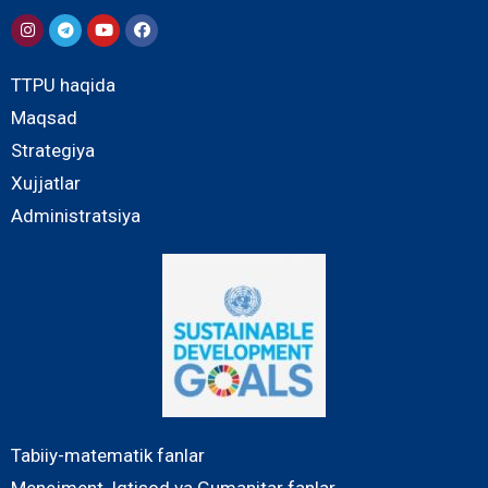
TTPU haqida
Maqsad
Strategiya
Xujjatlar
Administratsiya
Tabiiy-matematik fanlar
Menejment, Iqtisod va Gumanitar fanlar