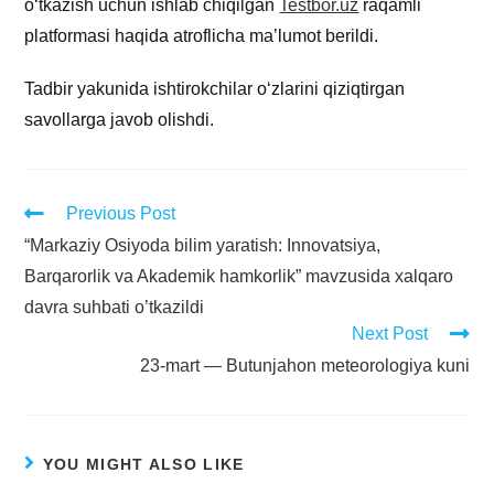
o‘tkazish uchun ishlab chiqilgan
Testbor.uz
raqamli
platformasi haqida atroflicha maʼlumot berildi.
Tadbir yakunida ishtirokchilar o‘zlarini qiziqtirgan
savollarga javob olishdi.
Previous Post
“Markaziy Osiyoda bilim yaratish: Innovatsiya,
Barqarorlik va Akademik hamkorlik” mavzusida xalqaro
davra suhbati o’tkazildi
Next Post
23-mart — Butunjahon meteorologiya kuni
YOU MIGHT ALSO LIKE