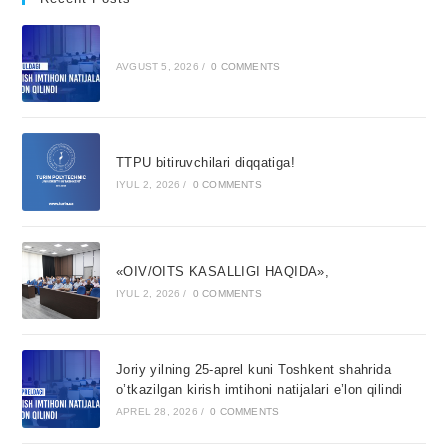
AVGUST 5, 2026
/
0 COMMENTS
TTPU bitiruvchilari diqqatiga!
IYUL 2, 2026
/
0 COMMENTS
«OIV/OITS KASALLIGI HAQIDA»,
IYUL 2, 2026
/
0 COMMENTS
Joriy yilning 25-aprel kuni Toshkent shahrida
o’tkazilgan kirish imtihoni natijalari e’lon qilindi
APREL 28, 2026
/
0 COMMENTS