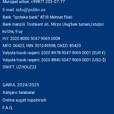
Murojaat uchun: +99871 203-07-77
info@polito.uz
E-mail:
Bank: “Ipoteka-bank” ATIB Mehnat filiali
Bank manzili: Toshkent sh., Mirzo Ulug’bek tumani,Istiqlol
ko‘cha, 9 uy
H/r: 2020 8000 5047 9069 0008
MFO: 00423, INN: 301249598, OKED: 85420
Valyuta hisob raqami: 2020 8978 9047 9069 0001 (EUR €)
Valyuta hisob raqami: 2020 8840 5047 9069 0001 (USD $)
SWIFT: UZHOUZ22
QABUL 2024/2025
Xalqaro talabalar
Online xujjat topshirish
F.A.Q.