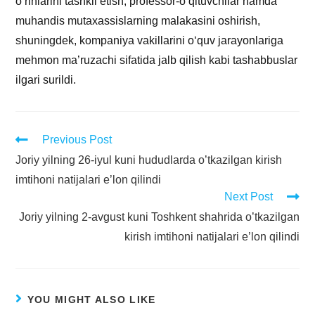
o‘rinlarini tashkil etish, professor-o‘qituvchilar hamda
muhandis mutaxassislarning malakasini oshirish,
shuningdek, kompaniya vakillarini o‘quv jarayonlariga
mehmon ma’ruzachi sifatida jalb qilish kabi tashabbuslar
ilgari surildi.
Previous Post
Joriy yilning 26-iyul kuni hududlarda o’tkazilgan kirish
imtihoni natijalari e’lon qilindi
Next Post
Joriy yilning 2-avgust kuni Toshkent shahrida o’tkazilgan
kirish imtihoni natijalari e’lon qilindi
YOU MIGHT ALSO LIKE