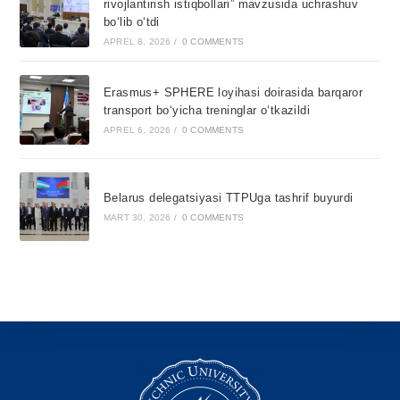
rivojlantirish istiqbollari” mavzusida uchrashuv
bo‘lib o‘tdi
APREL 8, 2026
/
0 COMMENTS
Erasmus+ SPHERE loyihasi doirasida barqaror
transport bo‘yicha treninglar o‘tkazildi
APREL 6, 2026
/
0 COMMENTS
Belarus delegatsiyasi TTPUga tashrif buyurdi
MART 30, 2026
/
0 COMMENTS