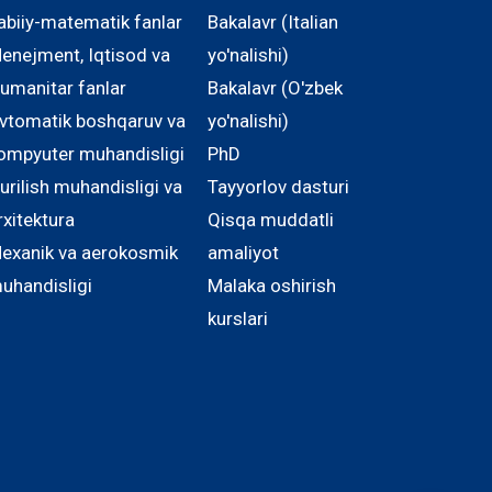
abiiy-matematik fanlar
Bakalavr (Italian
enejment, Iqtisod va
yo'nalishi)
umanitar fanlar
Bakalavr (O'zbek
vtomatik boshqaruv va
yo'nalishi)
ompyuter muhandisligi
PhD
urilish muhandisligi va
Tayyorlov dasturi
rxitektura
Qisqa muddatli
exanik va aerokosmik
amaliyot
uhandisligi
Malaka oshirish
kurslari