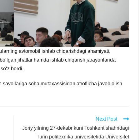
 ularning avtomobil ishlab chiqarishdagi ahamiyati,
r bo‘lgan jihatlar hamda ishlab chiqarish jarayonlarida
 so‘z bordi.
an savollariga soha mutaxassisidan atroflicha javob olish
Next Post
Joriy yilning 27-dekabr kuni Toshkent shahridagi
Turin politexnika universitetida Universitet