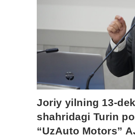
Joriy yilning 13-de
shahridagi Turin po
“UzAuto Motors” AJ