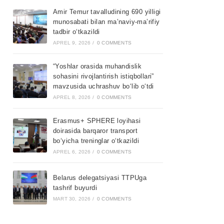
Amir Temur tavalludining 690 yilligi
munosabati bilan ma’naviy-ma’rifiy
tadbir o‘tkazildi
APREL 9, 2026
/
0 COMMENTS
“Yoshlar orasida muhandislik
sohasini rivojlantirish istiqbollari”
mavzusida uchrashuv bo‘lib o‘tdi
APREL 8, 2026
/
0 COMMENTS
Erasmus+ SPHERE loyihasi
doirasida barqaror transport
bo‘yicha treninglar o‘tkazildi
APREL 6, 2026
/
0 COMMENTS
Belarus delegatsiyasi TTPUga
tashrif buyurdi
MART 30, 2026
/
0 COMMENTS