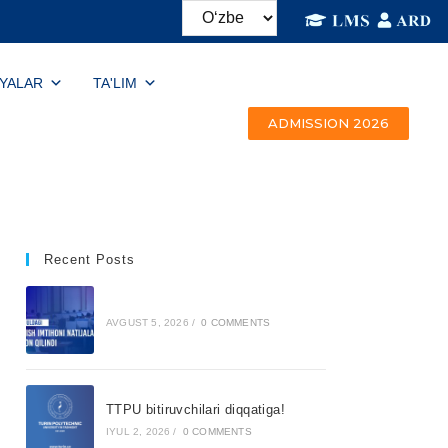
IYALAR
TA'LIM
ADMISSION 2026
Recent Posts
AVGUST 5, 2026
/
0 COMMENTS
TTPU bitiruvchilari diqqatiga!
IYUL 2, 2026
/
0 COMMENTS