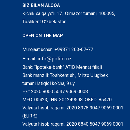
BIZ BILAN ALOQA
Kichik xalqa yo’li 17, Olmazor tumani, 100095,
Toshkent O’zbekiston.
OPEN ON THE MAP
Murojaat uchun: +99871 203-07-77
info@polito.uz
E-mail:
Bank: “Ipoteka-bank” ATIB Mehnat filiali
Bank manzili: Toshkent sh., Mirzo Ulug’bek
tumani,Istiqlol ko‘cha, 9 uy
H/r: 2020 8000 5047 9069 0008
MFO: 00423, INN: 301249598, OKED: 85420
Valyuta hisob raqami: 2020 8978 9047 9069 0001
(EUR €)
Valyuta hisob raqami: 2020 8840 5047 9069 0001