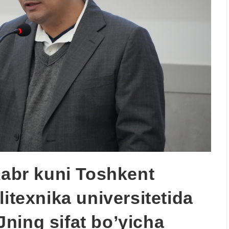
kabr kuni Toshkent
litexnika universitetida
ning sifat bo’yicha