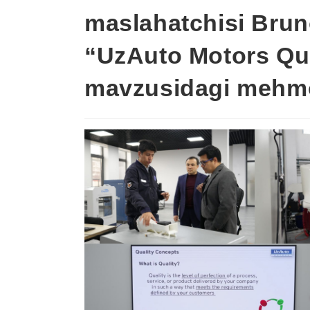
maslahatchisi Bru
“UzAuto Motors Qu
mavzusidagi mehmon