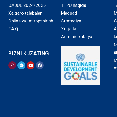
QABUL 2024/2025
TTPU haqida
T
Xalqaro talabalar
Maqsad
M
Online xujjat topshirish
Strategiya
G
F.A.Q.
Xujjatlar
A
Administratsiya
k
Q
a
BIZNI KUZATING
M
m