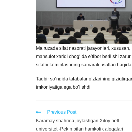
Ma’ruzada sifat nazorati jarayonlari, xususan,
mahsulot xaridi chog‘ida e’tibor berilishi zaru
sifatni ta’minlashning samarali usullari haqida
Tadbir so’ngida talabalar o’zlarining qiziqtirg
imkoniyatiga ega bo’lishdi.
Previous Post
Karamay shahrida joylashgan Xitoy neft
universiteti-Pekin bilan hamkolik aloqalari