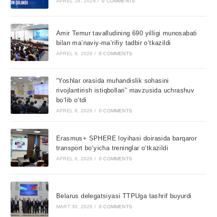
APREL 28, 2026
/
0 COMMENTS
Amir Temur tavalludining 690 yilligi munosabati
bilan ma’naviy-ma’rifiy tadbir o‘tkazildi
APREL 9, 2026
/
0 COMMENTS
“Yoshlar orasida muhandislik sohasini
rivojlantirish istiqbollari” mavzusida uchrashuv
bo‘lib o‘tdi
APREL 8, 2026
/
0 COMMENTS
Erasmus+ SPHERE loyihasi doirasida barqaror
transport bo‘yicha treninglar o‘tkazildi
APREL 6, 2026
/
0 COMMENTS
Belarus delegatsiyasi TTPUga tashrif buyurdi
MART 30, 2026
/
0 COMMENTS