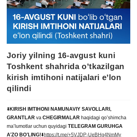
Joriy yilning 16-avgust kuni
Toshkent shahrida o’tkazilgan
kirish imtihoni natijalari e’lon
qilindi
⬇️
KIRISH IMTIHONI NAMUNAVIY SAVOLLARI,
GRANTLAR
va
CHEGIRMALAR
haqidagi qo’shimcha
ma’lumotlar uchun quyidagi
TELEGRAM GURUHGA
A’ZO BO’LING!
⬇️
https://t.me/+5VJDP-UeBHg4NmMy