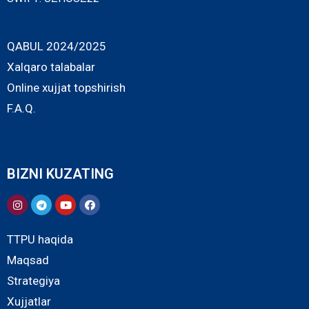
QABUL 2024/2025
Xalqaro talabalar
Online xujjat topshirish
F.A.Q.
BIZNI KUZATING
TTPU haqida
Maqsad
Strategiya
Xujjatlar