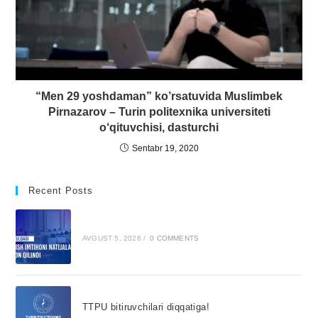
“Men 29 yoshdaman” ko’rsatuvida Muslimbek
Pirnazarov – Turin politexnika universiteti
o‘qituvchisi, dasturchi
Sentabr 19, 2020
Recent Posts
AVGUST 5, 2026
/
0 COMMENTS
TTPU bitiruvchilari diqqatiga!