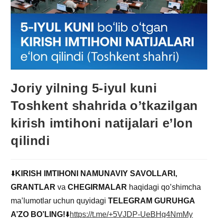
Joriy yilning 5-iyul kuni
Toshkent shahrida o’tkazilgan
kirish imtihoni natijalari e’lon
qilindi
⬇️
KIRISH IMTIHONI NAMUNAVIY SAVOLLARI,
GRANTLAR
va
CHEGIRMALAR
haqidagi qo’shimcha
ma’lumotlar uchun quyidagi
TELEGRAM GURUHGA
A’ZO BO’LING!
⬇️
https://t.me/+5VJDP-UeBHg4NmMy