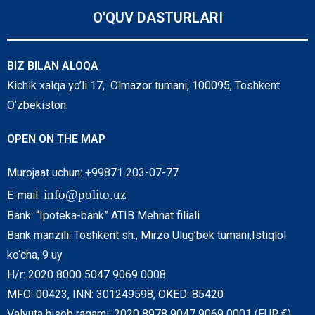
O'QUV DASTURLARI
BIZ BILAN ALOQA
Kichik xalqa yo’li 17, Olmazor tumani, 100095, Toshkent
O’zbekiston.
OPEN ON THE MAP
Murojaat uchun: +99871 203-07-77
info@polito.uz
E-mail:
Bank: “Ipoteka-bank” ATIB Mehnat filiali
Bank manzili: Toshkent sh., Mirzo Ulug’bek tumani,Istiqlol
ko‘cha, 9 uy
H/r: 2020 8000 5047 9069 0008
MFO: 00423, INN: 301249598, OKED: 85420
Valyuta hisob raqami: 2020 8978 9047 9069 0001 (EUR €)