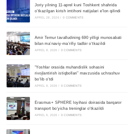
Joriy yilning 11-aprel kuni Toshkent shahrida
o’tkazilgan kirish imtihoni natijalari e’lon qilindi
APREL 28, 2026
/
0 COMMENTS
Amir Temur tavalludining 690 yilligi munosabati
bilan ma’naviy-ma’rifiy tadbir o‘tkazildi
APREL 9, 2026
/
0 COMMENTS
“Yoshlar orasida muhandislik sohasini
rivojlantirish istiqbollari” mavzusida uchrashuv
bo‘lib o‘tdi
APREL 8, 2026
/
0 COMMENTS
Erasmus+ SPHERE loyihasi doirasida barqaror
transport bo‘yicha treninglar o‘tkazildi
APREL 6, 2026
/
0 COMMENTS