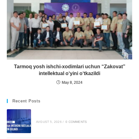
Tarmoq yosh ishchi-xodimlari uchun “Zakovat”
intellektual o‘yini o‘tkazildi
May 8, 2024
Recent Posts
AVGUST 5, 2026
/
0 COMMENTS